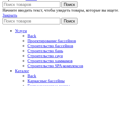
Поиск
Начните вводить текст, чтобы увидеть товары, которые вы ищете.
Закрыть
Поиск
Услуги
Back
Проектирование бассейнов
Строительство бассейнов
Строительство бань
Строительство саун
Строительство хаммамов
Строительство SPA-комплексов
Каталог
Back
Каркасные бассейны
Гидромассажные ванны
Купели
Уличные души
Оборудование для бассейнов
Автоматические жалюзийные покрытия
Отделочные материалы
Строительная химия Mapei
Портфолио
O компании
Новости и акции
Контакты