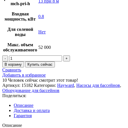
13 при 8 м
mch-pri-h
Входная
0.8
мощность, кВт
Для соленой
Нет
воды
Макс. объем
52 000
обслуживаемого
Количество
товара
В корзину
Купить сейчас
Насос
Сравнить
Hayward
Добавить в избранное
PL
10
Человек сейчас смотрит этот товар!
81005
Артикул:
15182
Категории:
Hayward
,
Насосы для бассейнов
,
(220V,
Оборудование для бассейнов
пф,
Поделиться:
13m3/h*8m,
0,75kW,
Описание
0,75HP)
Доставка и оплата
Гарантия
Описание