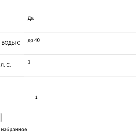
Да
до 40
 ВОДЫ С
3
. С.
 избранное