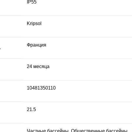
IP55
Kripsol
Франция
А
24 месяца
10481350110
21.5
Частные бассейны, Общественные бассейны