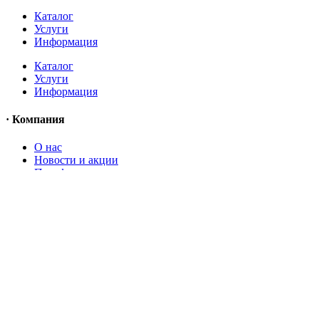
Каталог
Услуги
Информация
Каталог
Услуги
Информация
· Компания
O нас
Новости и акции
Портфолио
O нас
Новости и акции
Портфолио
· Контакты
+7 (918) 401-16-81
aquabuilding@mail.ru
+7 (918) 401-16-81