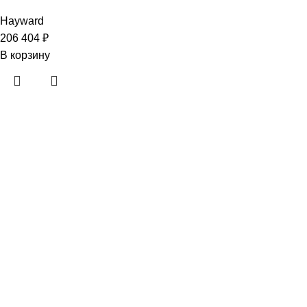
Hayward
206 404
₽
В корзину
· Клиентам
Каталог
Услуги
Информация
Каталог
Услуги
Информация
· Компания
O нас
Новости и акции