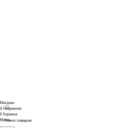
Портфолио
O нас
Новости и акции
Портфолио
· Контакты
+7 (918) 401-16-81
aquabuilding@mail.ru
+7 (918) 401-16-81
aquabuilding@mail.ru
Copyright © 2024 «Aquabuilding» (Сочи).
Все права защищены
.
Предложения на сайте не являются публичной офертой.
Разработано
BOND
Магазин
0
Избранное
0
Корзина
Меню