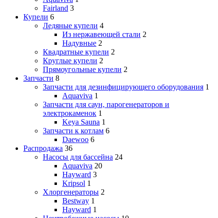
Fairland
3
Купели
6
Ледяные купели
4
Из нержавеющей стали
2
Надувные
2
Квадратные купели
2
Круглые купели
2
Прямоугольные купели
2
Запчасти
8
Запчасти для дезинфицирующего оборудования
1
Aquaviva
1
Запчасти для саун, парогенераторов и
электрокаменок
1
Keya Sauna
1
Запчасти к котлам
6
Daewoo
6
Распродажа
36
Насосы для бассейна
24
Aquaviva
20
Hayward
3
Kripsol
1
Хлоргенераторы
2
Bestway
1
Hayward
1