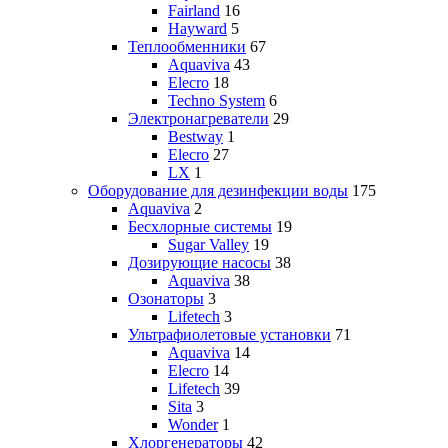
Fairland
16
Hayward
5
Теплообменники
67
Aquaviva
43
Elecro
18
Techno System
6
Электронагреватели
29
Bestway
1
Elecro
27
LX
1
Оборудование для дезинфекции воды
175
Aquaviva
2
Бесхлорные системы
19
Sugar Valley
19
Дозирующие насосы
38
Aquaviva
38
Озонаторы
3
Lifetech
3
Ультрафиолетовые установки
71
Aquaviva
14
Elecro
14
Lifetech
39
Sita
3
Wonder
1
Хлоргенераторы
42