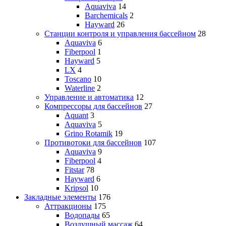
Aquaviva
14
Barchemicals
2
Hayward
26
Станции контроля и управления бассейном
28
Aquaviva
6
Fiberpool
1
Hayward
5
LX
4
Toscano
10
Waterline
2
Управление и автоматика
12
Компрессоры для бассейнов
27
Aquant
3
Aquaviva
5
Grino Rotamik
19
Противотоки для бассейнов
107
Aquaviva
9
Fiberpool
4
Fitstar
78
Hayward
6
Kripsol
10
Закладные элементы
176
Аттракционы
175
Водопады
65
Воздушный массаж
64