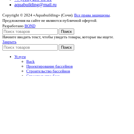
aquabuilding@mail.ru
Copyright © 2024 «Aquabuilding» (Сочи).
Все права защищены
.
Предложения на сайте не являются публичной офертой.
Разработано
BOND
Поиск
Начните вводить текст, чтобы увидеть товары, которые вы ищете.
Закрыть
Поиск
Услуги
Back
Проектирование бассейнов
Строительство бассейнов
Строительство бань
Строительство саун
Строительство хаммамов
Строительство SPA-комплексов
Каталог
Back
Каркасные бассейны
Гидромассажные ванны
Купели
Уличные души
Оборудование для бассейнов
Автоматические жалюзийные покрытия
Отделочные материалы