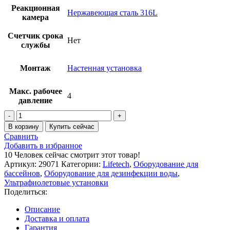
Реакционная
Нержавеющая сталь 316L
камера
Счетчик срока
Нет
службы
Монтаж
Настенная установка
Макс. рабочее
4
давление
Количество
товара
В корзину
Купить сейчас
Ультрафиолетовая
Сравнить
установка
Добавить в избранное
Lifetech
10
Человек сейчас смотрит этот товар!
Charm
Артикул:
29071
Категории:
Lifetech
,
Оборудование для
(33
бассейнов
,
Оборудование для дезинфекции воды
,
м3/
Ультрафиолетовые установки
ч,
Поделиться:
DN75,
0.6
Описание
кВт),
Доставка и оплата
ручная
Гарантия