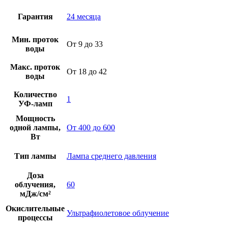
Гарантия
24 месяца
Мин. проток
От 9 до 33
воды
Макс. проток
От 18 до 42
воды
Количество
1
УФ-ламп
Мощность
одной лампы,
От 400 до 600
Вт
Тип лампы
Лампа среднего давления
Доза
облучения,
60
мДж/см²
Окислительные
Ультрафиолетовое облучение
процессы