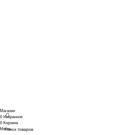
O нас
Новости и акции
Портфолио
· Контакты
+7 (918) 401-16-81
aquabuilding@mail.ru
+7 (918) 401-16-81
aquabuilding@mail.ru
Copyright © 2024 «Aquabuilding» (Сочи).
Все права защищены
.
Предложения на сайте не являются публичной офертой.
Разработано
BOND
Магазин
0
Избранное
0
Корзина
Меню