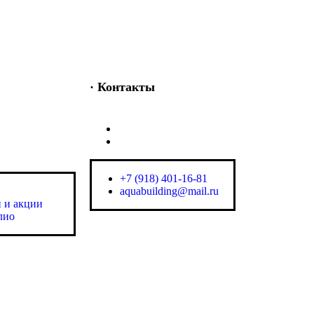
· Контакты
+7 (918) 401-16-81
 и акции
aquabuilding@mail.ru
лио
+7 (918) 401-16-81
aquabuilding@mail.ru
 и акции
лио