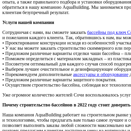
опыта, а также правильного подбора и установки оборудования
обратиться в нашу компанию AquaBuilding. Мы занимаемся про
клиентам безупречный результат.
Услуги нашей компании
Сотрудничая с нами, вы сможете заказать
бассейны под ключ С
и пожелания каждого клиента. Так, обратившись к нам, вы мож
• Проектирование конструкции исходя из особенностей участка
• У нас вы можете заказать строительство скиммерного или пер
• Предложим различные варианты отделки чаши бассейна – плит
• Поможем определиться с материалом закладных – из пластик
• Посоветуем оптимальный для каждого случая способ подогре
• Выберем лучшее очистительное и дезинфицирующее оборудова
• Порекомендуем дополнительные
аксессуары и оборудование
д
• Предложим различные варианты защитного покрытия.
• Осуществим строительство бассейна, соблюдая все технологи
Уже огромное количество жителей Сочи воспользовалось услу
Почему строительство бассейнов в 2022 году стоит доверить
Наша компания AquaBuilding работает на строительном рынке у
и технологиями, чтобы предлагать вам только самое лучшее и
позволяет выполнять заказы любой сложности максимально ка
поэтому предлагаем клиентам доступные цены на материалы и