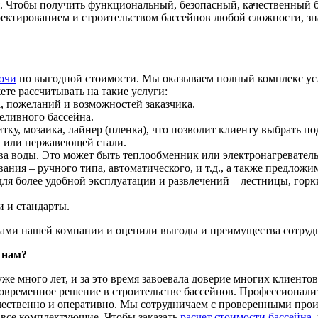
. Чтобы получить функциональный, безопасный, качественный ба
ектированием и строительством бассейнов любой сложности, зн
очи
по выгодной стоимости. Мы оказываем полный комплекс услу
ете рассчитывать на такие услуги:
, пожеланий и возможностей заказчика.
еливного бассейна.
ку, мозаика, лайнер (пленка), что позволит клиенту выбрать п
а или нержавеющей стали.
ва воды. Это может быть теплообменник или электронагреватель
ния – ручного типа, автоматического, и т.д., а также предлож
ля более удобной эксплуатации и развлечений – лестницы, горки
и и стандарты.
гами нашей компании и оценили выгоды и преимущества сотрудн
 нам?
же много лет, и за это время завоевала доверие многих клиент
 современное решение в строительстве бассейнов. Профессионал
чественно и оперативно. Мы сотрудничаем с проверенными прои
 все комплектующие. Чтобы заказать
расчет стоимости бассейна
,