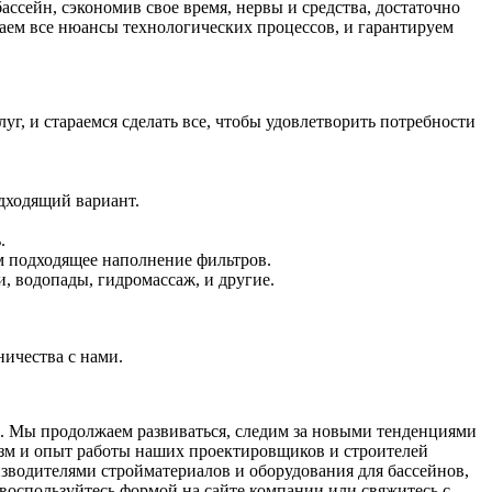
ссейн, сэкономив свое время, нервы и средства, достаточно
аем все нюансы технологических процессов, и гарантируем
г, и стараемся сделать все, чтобы удовлетворить потребности
одходящий вариант.
.
им подходящее наполнение фильтров.
, водопады, гидромассаж, и другие.
ичества с нами.
ов. Мы продолжаем развиваться, следим за новыми тенденциями
изм и опыт работы наших проектировщиков и строителей
зводителями стройматериалов и оборудования для бассейнов,
 воспользуйтесь формой на сайте компании или свяжитесь с