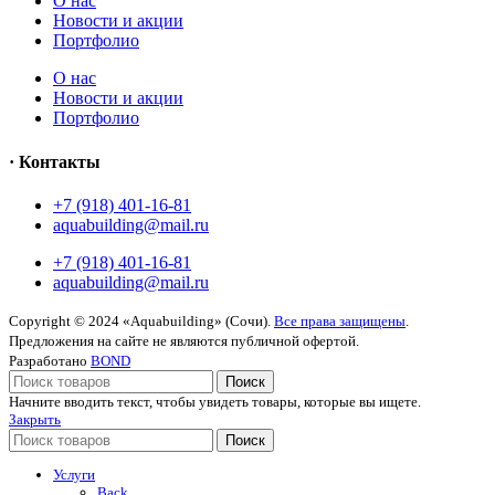
O нас
Новости и акции
Портфолио
O нас
Новости и акции
Портфолио
· Контакты
+7 (918) 401-16-81
aquabuilding@mail.ru
+7 (918) 401-16-81
aquabuilding@mail.ru
Copyright © 2024 «Aquabuilding» (Сочи).
Все права защищены
.
Предложения на сайте не являются публичной офертой.
Разработано
BOND
Поиск
Начните вводить текст, чтобы увидеть товары, которые вы ищете.
Закрыть
Поиск
Услуги
Back