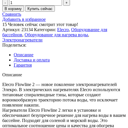
Количество
товара
В корзину
Купить сейчас
Электронагреватель
Сравнить
Elecro
Добавить в избранное
Flowline
15
Человек сейчас смотрит этот товар!
2
Артикул:
23134
Категории:
Elecro
,
Оборудование для
Titan
бассейнов
,
Оборудование для нагрева воды
,
15кВт
Электронагреватели
380В
Поделиться:
Описание
Доставка и оплата
Гарантия
Описание
Elecro Flowline 2 — новое поколение электронагревателей
Элекро. В электрических нагревателях Elecro используются
титановые спиралевидные тэны, которые создают
воронкообразную траекторию потока воды, что исключает
появление накипи.
Нагреватели Elecro Flowline 2 легки в установке и
обеспечивают безупречное решение для нагрева воды в вашем
бассейне. Подходят для соленой и морской воды. Это
оптимальное соотношение цены и качества для обогрева