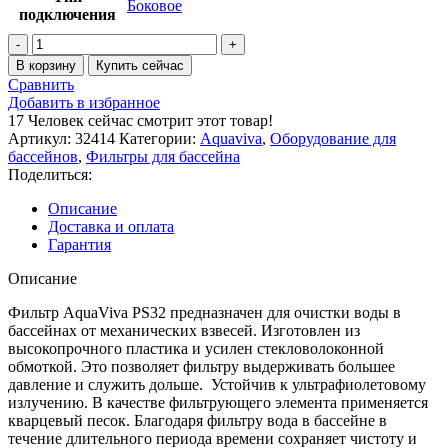
Боковое
подключения
Количество
товара
В корзину
Купить сейчас
Фильтр
Сравнить
AquaViva
Добавить в избранное
PS32
17
Человек сейчас смотрит этот товар!
(25m3/h,
Артикул:
32414
Категории:
Aquaviva
,
Оборудование для
800mm,
бассейнов
,
Фильтры для бассейна
355kg,
Поделиться:
2"
бок)
Описание
Доставка и оплата
Гарантия
Описание
Фильтр AquaViva PS32 предназначен для очистки воды в
бассейнах от механических взвесей. Изготовлен из
высокопрочного пластика и усилен стекловолоконной
обмоткой. Это позволяет фильтру выдерживать большее
давление и служить дольше. Устойчив к ультрафиолетовому
излучению. В качестве фильтрующего элемента применяется
кварцевый песок. Благодаря фильтру вода в бассейне в
течение длительного периода времени сохраняет чистоту и