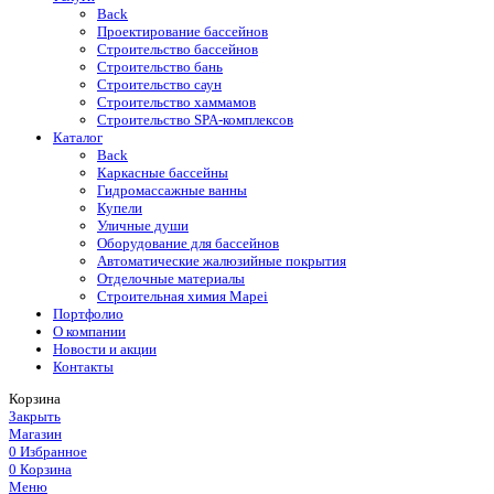
Back
Проектирование бассейнов
Строительство бассейнов
Строительство бань
Строительство саун
Строительство хаммамов
Строительство SPA-комплексов
Каталог
Back
Каркасные бассейны
Гидромассажные ванны
Купели
Уличные души
Оборудование для бассейнов
Автоматические жалюзийные покрытия
Отделочные материалы
Строительная химия Mapei
Портфолио
O компании
Новости и акции
Контакты
Корзина
Закрыть
Магазин
0
Избранное
0
Корзина
Меню