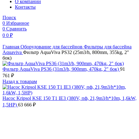
O компании
Контакты
Поиск
0
Избранное
0
Сравнить
0
0
₽
Главная
Оборудование для бассейнов
Фильтры для бассейна
Aquaviva
Фильтр AquaViva PS32 (25m3/h, 800mm, 355kg, 2″
бок)
Фильтр AquaViva PS36 (31m3/h, 900mm, 470kg, 2" бок)
91
761
₽
Назад к товарам
Насос Kripsol KSE 150 T1 IE3 (380V, пф, 21,9m3/h*10m, 1,6kW,
1,5HP)
63 666
₽