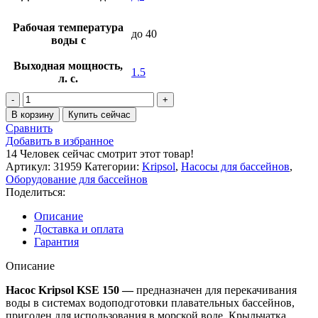
Рабочая температура
до 40
воды с
Выходная мощность,
1.5
л. с.
Количество
товара
В корзину
Купить сейчас
Насос
Сравнить
Kripsol
Добавить в избранное
KSE
14
Человек сейчас смотрит этот товар!
150
Артикул:
31959
Категории:
Kripsol
,
Насосы для бассейнов
,
T1
Оборудование для бассейнов
IE3
Поделиться:
(380V,
пф,
Описание
21,9m3/h*10m,
Доставка и оплата
1,6kW,
Гарантия
1,5HP)
Описание
Насос Kripsol KSE 150
—
предназначен для перекачивания
воды в системах водоподготовки плавательных бассейнов,
пригоден для использования в морской воде. Крыльчатка