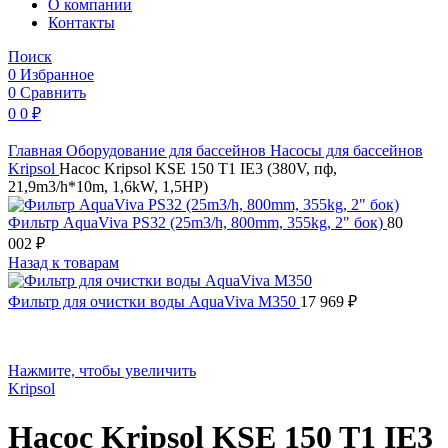
O компании
Контакты
Поиск
0
Избранное
0
Сравнить
0
0
₽
Главная
Оборудование для бассейнов
Насосы для бассейнов
Kripsol
Насос Kripsol KSE 150 T1 IE3 (380V, пф,
21,9m3/h*10m, 1,6kW, 1,5HP)
Фильтр AquaViva PS32 (25m3/h, 800mm, 355kg, 2" бок)
80
002
₽
Назад к товарам
Фильтр для очистки воды AquaViva M350
17 969
₽
Нажмите, чтобы увеличить
Kripsol
Насос Kripsol KSE 150 T1 IE3