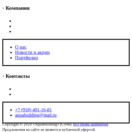
· Компания
O нас
Новости и акции
Портфолио
O нас
Новости и акции
Портфолио
· Контакты
+7 (918) 401-16-81
aquabuilding@mail.ru
+7 (918) 401-16-81
aquabuilding@mail.ru
Copyright © 2024 «Aquabuilding» (Сочи).
Все права защищены
.
Предложения на сайте не являются публичной офертой.