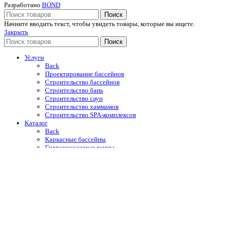
Разработано
BOND
Поиск
Начните вводить текст, чтобы увидеть товары, которые вы ищете.
Закрыть
Поиск
Услуги
Back
Проектирование бассейнов
Строительство бассейнов
Строительство бань
Строительство саун
Строительство хаммамов
Строительство SPA-комплексов
Каталог
Back
Каркасные бассейны
Гидромассажные ванны
Купели
Уличные души
Оборудование для бассейнов
Автоматические жалюзийные покрытия
Отделочные материалы
Строительная химия Mapei
Портфолио
O компании
Новости и акции