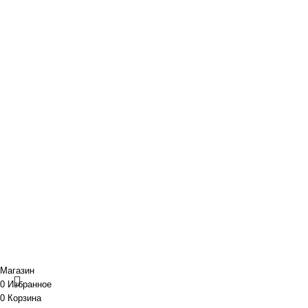
Портфолио
O нас
Новости и акции
Портфолио
· Контакты
+7 (918) 401-16-81
aquabuilding@mail.ru
+7 (918) 401-16-81
aquabuilding@mail.ru
Copyright © 2024 «Aquabuilding» (Сочи).
Все права защищены
.
Предложения на сайте не являются публичной офертой.
Разработано
BOND
Магазин
0
Избранное
0
Корзина