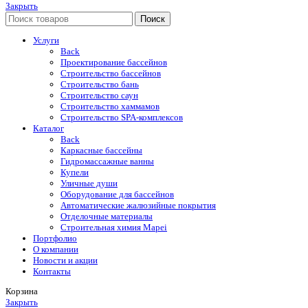
Закрыть
Поиск
Услуги
Back
Проектирование бассейнов
Строительство бассейнов
Строительство бань
Строительство саун
Строительство хаммамов
Строительство SPA-комплексов
Каталог
Back
Каркасные бассейны
Гидромассажные ванны
Купели
Уличные души
Оборудование для бассейнов
Автоматические жалюзийные покрытия
Отделочные материалы
Строительная химия Mapei
Портфолио
O компании
Новости и акции
Контакты
Корзина
Закрыть