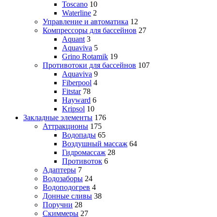
Toscano
10
Waterline
2
Управление и автоматика
12
Компрессоры для бассейнов
27
Aquant
3
Aquaviva
5
Grino Rotamik
19
Противотоки для бассейнов
107
Aquaviva
9
Fiberpool
4
Fitstar
78
Hayward
6
Kripsol
10
Закладные элементы
176
Аттракционы
175
Водопады
65
Воздушный массаж
64
Гидромассаж
28
Противоток
6
Адаптеры
7
Водозаборы
24
Водоподогрев
4
Донные сливы
38
Поручни
28
Скиммеры
27