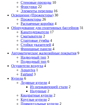
Стеновые проходы
10
Форсунки
22
Элементы перелива
16
Освещение (Прожекторы)
30
Прожекторы
26
Распаячные коробки
4
Оборудование для спортивных бассейнов
31
Канатодержатели
17
Сматыватели
2
Стартовые тумбы
4
Стойки указателей
4
Финишные панели
4
Автоматические жалюзийные покрытия
9
Надводный тип
3
Подводный тип
6
Осушители воздуха
4
Aquaviva
1
Fairland
3
Купели
6
Ледяные купели
4
Из нержавеющей стали
2
Надувные
2
Квадратные купели
2
Круглые купели
2
Прямоугольные купели
2