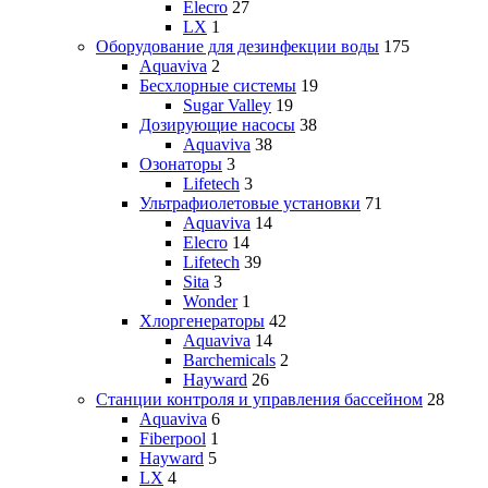
Elecro
27
LX
1
Оборудование для дезинфекции воды
175
Aquaviva
2
Бесхлорные системы
19
Sugar Valley
19
Дозирующие насосы
38
Aquaviva
38
Озонаторы
3
Lifetech
3
Ультрафиолетовые установки
71
Aquaviva
14
Elecro
14
Lifetech
39
Sita
3
Wonder
1
Хлоргенераторы
42
Aquaviva
14
Barchemicals
2
Hayward
26
Станции контроля и управления бассейном
28
Aquaviva
6
Fiberpool
1
Hayward
5
LX
4