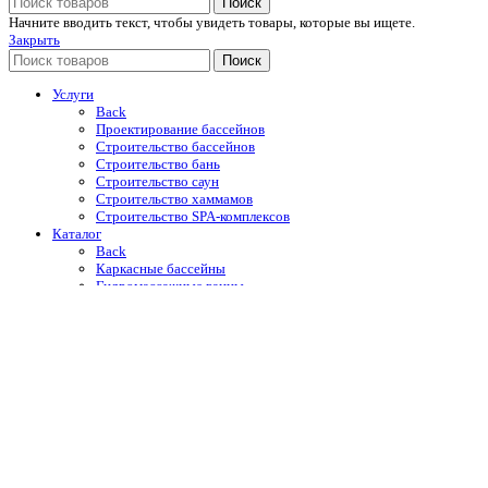
Поиск
Начните вводить текст, чтобы увидеть товары, которые вы ищете.
Закрыть
Поиск
Услуги
Back
Проектирование бассейнов
Строительство бассейнов
Строительство бань
Строительство саун
Строительство хаммамов
Строительство SPA-комплексов
Каталог
Back
Каркасные бассейны
Гидромассажные ванны
Купели
Уличные души
Оборудование для бассейнов
Автоматические жалюзийные покрытия
Отделочные материалы
Строительная химия Mapei
Портфолио
O компании
Новости и акции
Контакты