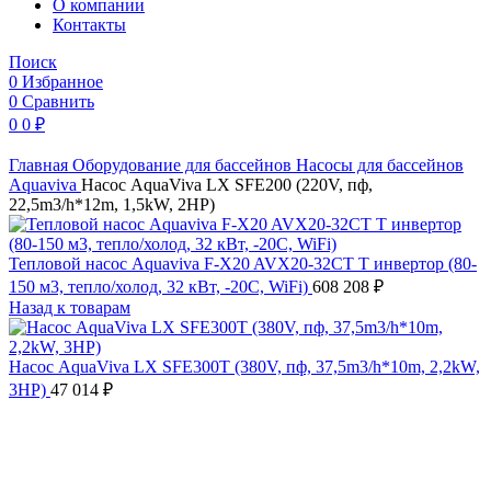
O компании
Контакты
Поиск
0
Избранное
0
Сравнить
0
0
₽
Главная
Оборудование для бассейнов
Насосы для бассейнов
Aquaviva
Насос AquaViva LX SFE200 (220V, пф,
22,5m3/h*12m, 1,5kW, 2HP)
Тепловой насос Aquaviva F-X20 AVX20-32CT T инвертор (80-
150 м3, тепло/холод, 32 кВт, -20С, WiFi)
608 208
₽
Назад к товарам
Насос AquaViva LX SFE300T (380V, пф, 37,5m3/h*10m, 2,2kW,
3HP)
47 014
₽