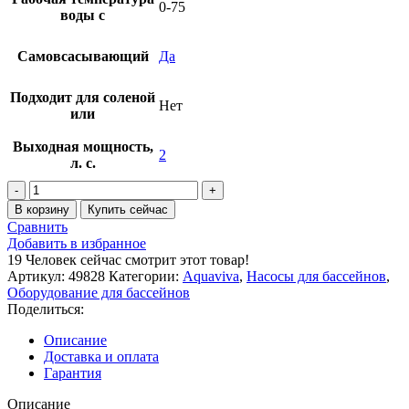
0-75
воды с
Самовсасывающий
Да
Подходит для соленой
Нет
или
Выходная мощность,
2
л. с.
Количество
товара
В корзину
Купить сейчас
Насос
Сравнить
AquaViva
Добавить в избранное
LX
19
Человек сейчас смотрит этот товар!
SFE200
Артикул:
49828
Категории:
Aquaviva
,
Насосы для бассейнов
,
(220V,
Оборудование для бассейнов
пф,
Поделиться:
22,5m3/h*12m,
1,5kW,
Описание
2HP)
Доставка и оплата
Гарантия
Описание