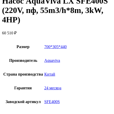
Насос AquaViva LX SFE400S
(220V, пф, 55m3/h*8m, 3kW,
4HP)
60 510
₽
Размер
700*305*440
Производитель
Aquaviva
Страна производства
Китай
Гарантия
24 месяца
Заводской артикул
SFE400S