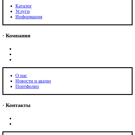
Каталог
Услуги
Информация
· Компания
O нас
Новости и акции
Портфолио
O нас
Новости и акции
Портфолио
· Контакты
+7 (918) 401-16-81
aquabuilding@mail.ru