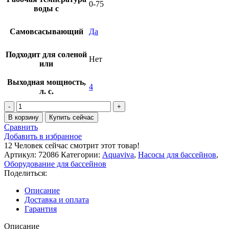
0-75
воды с
Самовсасывающий
Да
Подходит для соленой
Нет
или
Выходная мощность,
4
л. с.
Количество
товара
В корзину
Купить сейчас
Насос
Сравнить
AquaViva
Добавить в избранное
LX
12
Человек сейчас смотрит этот товар!
SFE400S
Артикул:
72086
Категории:
Aquaviva
,
Насосы для бассейнов
,
(220V,
Оборудование для бассейнов
пф,
Поделиться:
55m3/h*8m,
3kW,
Описание
4HP)
Доставка и оплата
Гарантия
Описание