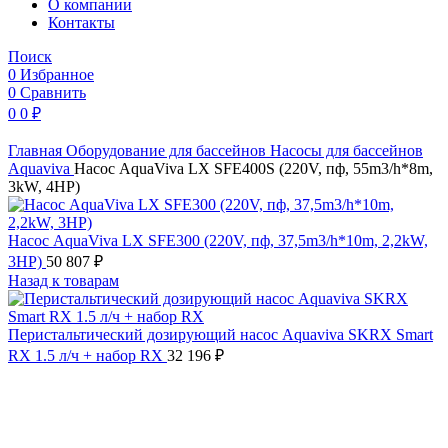
O компании
Контакты
Поиск
0
Избранное
0
Сравнить
0
0
₽
Главная
Оборудование для бассейнов
Насосы для бассейнов
Aquaviva
Насос AquaViva LX SFE400S (220V, пф, 55m3/h*8m,
3kW, 4HP)
Насос AquaViva LX SFE300 (220V, пф, 37,5m3/h*10m, 2,2kW,
3HP)
50 807
₽
Назад к товарам
Перистальтический дозирующий насос Aquaviva SKRX Smart
RX 1.5 л/ч + набор RX
32 196
₽