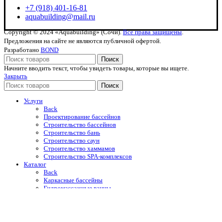
+7 (918) 401-16-81
aquabuilding@mail.ru
Copyright © 2024 «Aquabuilding» (Сочи).
Все права защищены
.
Предложения на сайте не являются публичной офертой.
Разработано
BOND
Поиск
Начните вводить текст, чтобы увидеть товары, которые вы ищете.
Закрыть
Поиск
Услуги
Back
Проектирование бассейнов
Строительство бассейнов
Строительство бань
Строительство саун
Строительство хаммамов
Строительство SPA-комплексов
Каталог
Back
Каркасные бассейны
Гидромассажные ванны
Купели
Уличные души
Оборудование для бассейнов
Автоматические жалюзийные покрытия