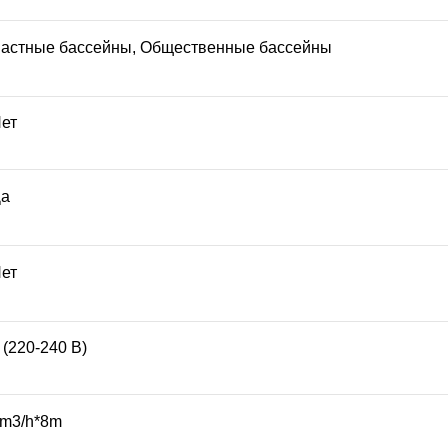
астные бассейны, Общественные бассейны
ет
а
ет
 (220-240 В)
m3/h*8m