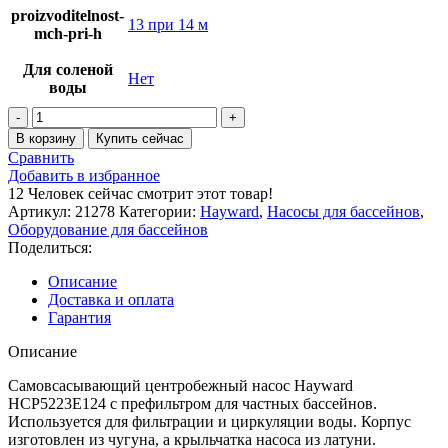
proizvoditelnost-
13 при 14 м
mch-pri-h
Для соленой
Нет
воды
Количество
товара
В корзину
Купить сейчас
Насос
Сравнить
Hayward
Добавить в избранное
HCP5223E24
12
Человек сейчас смотрит этот товар!
(380В,
Артикул:
21278
Категории:
Hayward
,
Насосы для бассейнов
,
13
Оборудование для бассейнов
м3/
Поделиться:
ч,
2HP)
Описание
Доставка и оплата
Гарантия
Описание
Самовсасывающий центробежный насос Hayward
HCP5223E124 c префильтром для частных бассейнов.
Используется для фильтрации и циркуляции воды. Корпус
изготовлен из чугуна, а крыльчатка насоса из латуни.