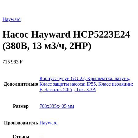
Hayward
Насос Hayward HCP5223E24
(380В, 13 м3/ч, 2HP)
715 983
₽
Корпус: чугун GG-22, Крыльчатка: латунь,
Дополнительно
Класс защиты насоса: IP55, Класс изоляции:
F, Частота: 50Гц, Ток: 3.3А
Размер
768х335х405 мм
Производитель
Hayward
Страна