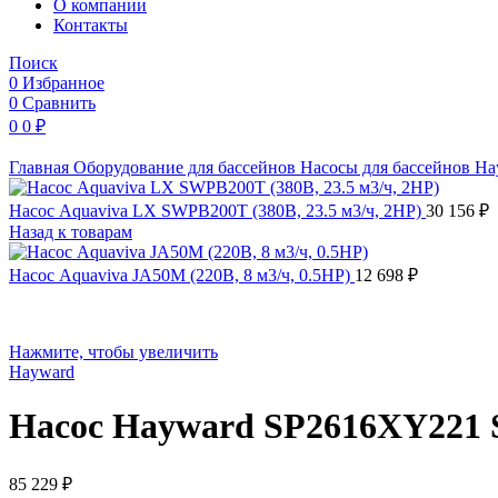
O компании
Контакты
Поиск
0
Избранное
0
Сравнить
0
0
₽
Главная
Оборудование для бассейнов
Насосы для бассейнов
Ha
Насос Aquaviva LX SWPB200T (380В, 23.5 м3/ч, 2HP)
30 156
₽
Назад к товарам
Насос Aquaviva JA50M (220В, 8 м3/ч, 0.5HP)
12 698
₽
Нажмите, чтобы увеличить
Hayward
Насос Hayward SP2616XY221 Sup
85 229
₽