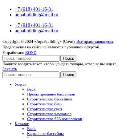
+7 (918) 401-16-81
aquabuilding@mail.ru
+7 (918) 401-16-81
aquabuilding@mail.ru
Copyright © 2024 «Aquabuilding» (Сочи).
Все права защищены
.
Предложения на сайте не являются публичной офертой.
Разработано
BOND
Поиск
Начните вводить текст, чтобы увидеть товары, которые вы ищете.
Закрыть
Поиск
Услуги
Back
Проектирование бассейнов
Строительство бассейнов
Строительство бань
Строительство саун
Строительство хаммамов
Строительство SPA-комплексов
Каталог
Back
Каркасные бассейны