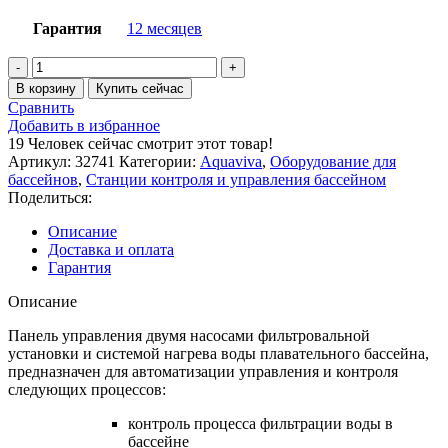
Гарантия
12 месяцев
Количество
товара
В корзину
Купить сейчас
Панель
Сравнить
управления
Добавить в избранное
фильтрацией
19
Человек сейчас смотрит этот товар!
и
Артикул:
32741
Категории:
Aquaviva
,
Оборудование для
нагревом
бассейнов
,
Станции контроля и управления бассейном
AquaViva
Поделиться:
AVP-
02
Описание
(Два
Доставка и оплата
насоса)
Гарантия
Описание
Панель управления двумя насосами фильтровальной
установки и системой нагрева воды плавательного бассейна,
предназначен для автоматизации управления и контроля
следующих процессов:
контроль процесса фильтрации воды в
бассейне