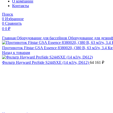
O компании
Контакты
Поиск
0
Избранное
0
Сравнить
0
0
₽
Главная
Оборудование для бассейнов
Оборудование для дезин
Противоток Fitstar GSA Essence 8380020, (380 В, 63 м3/ч, 3.4 К
Назад к товарам
Фильтр Hayward ProSide S244SXE (14 м3/ч, D612)
64 161
₽