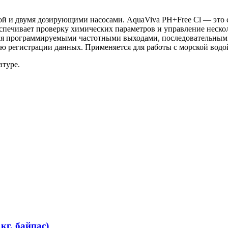
йкой и двумя дозирующими насосами. AquaViva PH+Free Cl — эт
еспечивает проверку химических параметров и управление нес
мя программируемыми частотными выходами, последовательным
ю регистрации данных. Применяется для работы с морской водо
атуре.
г, байпас)