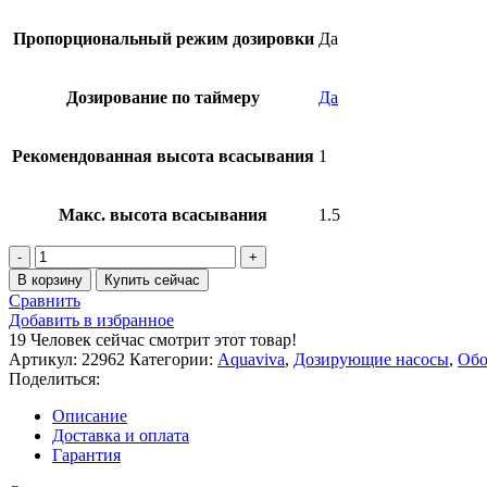
Пропорциональный режим дозировки
Да
Дозирование по таймеру
Да
Рекомендованная высота всасывания
1
Макс. высота всасывания
1.5
Количество
товара
В корзину
Купить сейчас
Станция
Сравнить
контроля
Добавить в избранное
качества
19
Человек сейчас смотрит этот товар!
воды
Артикул:
22962
Категории:
Aquaviva
,
Дозирующие насосы
,
Обо
AquaViva
Поделиться:
PH+Free
Cl
Описание
5л/
Доставка и оплата
ч
Гарантия
+