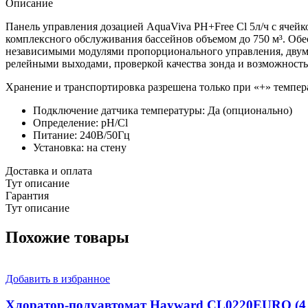
Ячейка
Описание
+
2
Панель управления дозацией AquaViva PH+Free Cl 5л/ч с яче
насоса
комплексного обслуживания бассейнов объемом до 750 м³. Об
независимыми модулями пропорционального управления, дву
релейными выходами, проверкой качества зонда и возможность
Хранение и транспортировка разрешена только при «+» темпер
Подключение датчика температуры: Да (опционально)
Определение: pH/Cl
Питание: 240В/50Гц
Установка: на стену
Доставка и оплата
Тут описание
Гарантия
Тут описание
Похожие товары
Добавить в избранное
Хлоратор-полуавтомат Hayward CL0220EURO (4 к