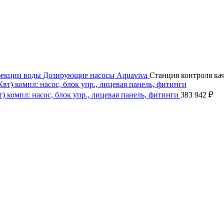
фекции воды
Дозирующие насосы
Aquaviva
Станция контроля кач
вт) компл: насос, блок упр., лицевая панель, фитинги
383 942
₽