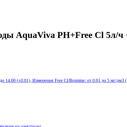
ды AquaViva PH+Free Cl 5л/ч +
о 14.00 (±0.01), Измерение Free Cl/Bromine: от 0.01 до 5 мг/дм3 
 месяцев на электроды