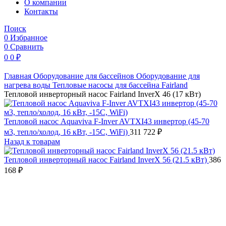
O компании
Контакты
Поиск
0
Избранное
0
Сравнить
0
0
₽
Главная
Оборудование для бассейнов
Оборудование для
нагрева воды
Тепловые насосы для бассейна
Fairland
Тепловой инверторный насос Fairland InverX 46 (17 кВт)
Тепловой насос Aquaviva F-Inver AVTXI43 инвертор (45-70
м3, тепло/холод, 16 кВт, -15С, WiFi)
311 722
₽
Назад к товарам
Тепловой инверторный насос Fairland InverX 56 (21.5 кВт)
386
168
₽