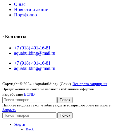
O нас
Новости и акции
Портфолио
· Контакты
+7 (918) 401-16-81
aquabuilding@mail.ru
+7 (918) 401-16-81
aquabuilding@mail.ru
Copyright © 2024 «Aquabuilding» (Сочи).
Все права защищены
.
Предложения на сайте не являются публичной офертой.
Разработано
BOND
Поиск
Начните вводить текст, чтобы увидеть товары, которые вы ищете.
Закрыть
Поиск
Услуги
Back