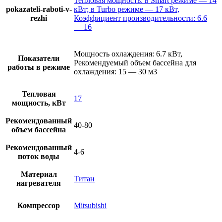
Тепловая мощность: в Smart режиме — 14
pokazateli-raboti-v-
кВт; в Turbo режиме — 17 кВт,
rezhi
Коэффициент производительности: 6.6
— 16
Мощность охлаждения: 6.7 кВт,
Показатели
Рекомендуемый объем бассейна для
работы в режиме
охлаждения: 15 — 30 м3
Тепловая
17
мощность, кВт
Рекомендованный
40-80
объем бассейна
Рекомендованный
4-6
поток воды
Материал
Титан
нагревателя
Компрессор
Mitsubishi