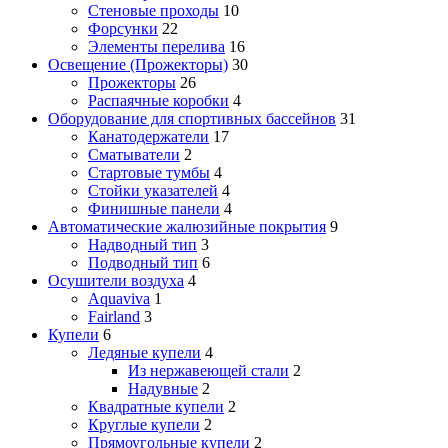
Стеновые проходы
10
Форсунки
22
Элементы перелива
16
Освещение (Прожекторы)
30
Прожекторы
26
Распаячные коробки
4
Оборудование для спортивных бассейнов
31
Канатодержатели
17
Сматыватели
2
Стартовые тумбы
4
Стойки указателей
4
Финишные панели
4
Автоматические жалюзийные покрытия
9
Надводный тип
3
Подводный тип
6
Осушители воздуха
4
Aquaviva
1
Fairland
3
Купели
6
Ледяные купели
4
Из нержавеющей стали
2
Надувные
2
Квадратные купели
2
Круглые купели
2
Прямоугольные купели
2