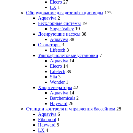
Elecro
27
LX
1
Оборудование для дезинфекции воды
175
Aquaviva
2
Бесхлорные системы
19
Sugar Valley
19
Дозирующие насосы
38
Aquaviva
38
Озонаторы
3
Lifetech
3
Ультрафиолетовые установки
71
Aquaviva
14
Elecro
14
Lifetech
39
Sita
3
Wonder
1
Хлоргенераторы
42
Aquaviva
14
Barchemicals
2
Hayward
26
Станции контроля и управления бассейном
28
Aquaviva
6
Fiberpool
1
Hayward
5
LX
4