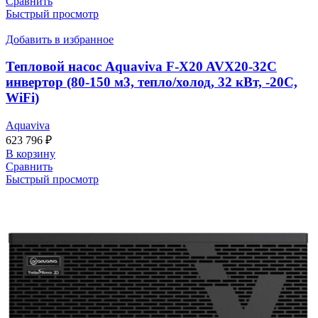
Сравнить
Быстрый просмотр
Добавить в избранное
Тепловой насос Aquaviva F-X20 AVX20-32C
инвертор (80-150 м3, тепло/холод, 32 кВт, -20С,
WiFi)
Aquaviva
623 796
₽
В корзину
Сравнить
Быстрый просмотр