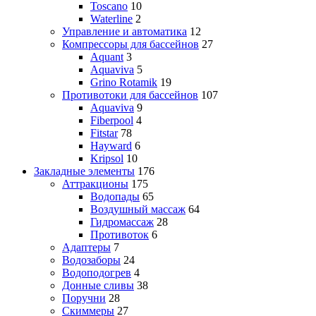
Toscano
10
Waterline
2
Управление и автоматика
12
Компрессоры для бассейнов
27
Aquant
3
Aquaviva
5
Grino Rotamik
19
Противотоки для бассейнов
107
Aquaviva
9
Fiberpool
4
Fitstar
78
Hayward
6
Kripsol
10
Закладные элементы
176
Аттракционы
175
Водопады
65
Воздушный массаж
64
Гидромассаж
28
Противоток
6
Адаптеры
7
Водозаборы
24
Водоподогрев
4
Донные сливы
38
Поручни
28
Скиммеры
27