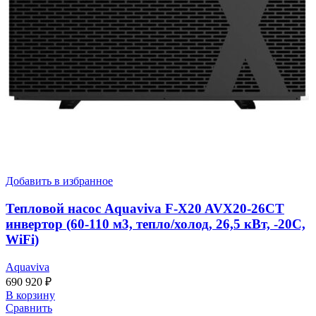
Добавить в избранное
Тепловой насос Aquaviva F-X20 AVX20-26CT
инвертор (60-110 м3, тепло/холод, 26,5 кВт, -20С,
WiFi)
Aquaviva
690 920
₽
В корзину
Сравнить