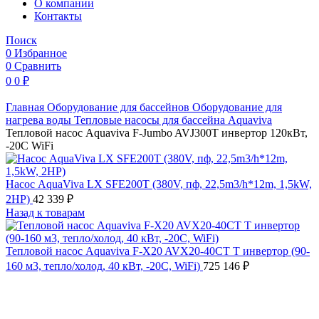
O компании
Контакты
Поиск
0
Избранное
0
Сравнить
0
0
₽
Главная
Оборудование для бассейнов
Оборудование для
нагрева воды
Тепловые насосы для бассейна
Aquaviva
Тепловой насос Aquaviva F-Jumbo AVJ300T инвертор 120кВт,
-20С WiFi
Насос AquaViva LX SFE200T (380V, пф, 22,5m3/h*12m, 1,5kW,
2HP)
42 339
₽
Назад к товарам
Тепловой насос Aquaviva F-X20 AVX20-40CT T инвертор (90-
160 м3, тепло/холод, 40 кВт, -20С, WiFi)
725 146
₽