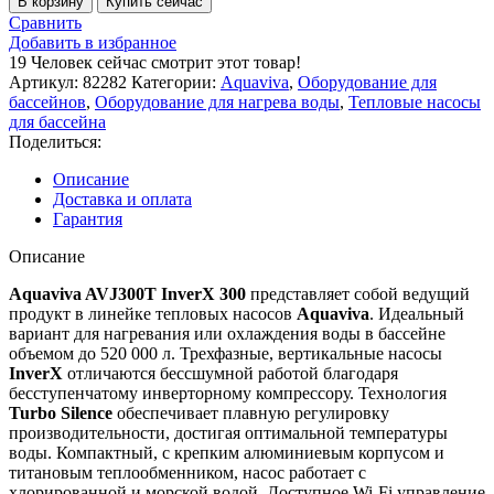
В корзину
Купить сейчас
Тепловой
Сравнить
насос
Добавить в избранное
Aquaviva
19
Человек сейчас смотрит этот товар!
F-
Артикул:
82282
Категории:
Aquaviva
,
Оборудование для
Jumbo
бассейнов
,
Оборудование для нагрева воды
,
Тепловые насосы
AVJ300T
для бассейна
инвертор
Поделиться:
120кВт,
-20С
Описание
WiFi
Доставка и оплата
Гарантия
Описание
Aquaviva AVJ300T InverX 300
представляет собой ведущий
продукт в линейке тепловых насосов
Aquaviva
. Идеальный
вариант для нагревания или охлаждения воды в бассейне
объемом до 520 000 л. Трехфазные, вертикальные насосы
InverX
отличаются бессшумной работой благодаря
бесступенчатому инверторному компрессору. Технология
Turbo Silence
обеспечивает плавную регулировку
производительности, достигая оптимальной температуры
воды. Компактный, с крепким алюминиевым корпусом и
титановым теплообменником, насос работает с
хлорированной и морской водой. Доступное Wi-Fi управление