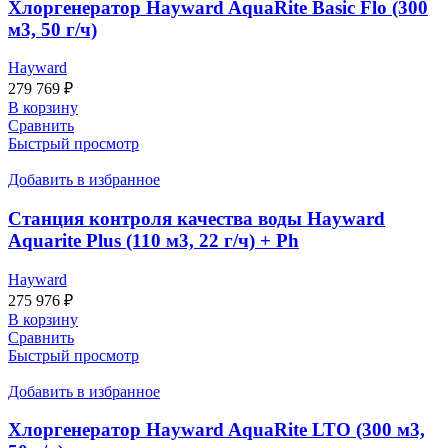
Хлоргенератор Hayward AquaRite Basic Flo (300
м3, 50 г/ч)
Hayward
279 769
₽
В корзину
Сравнить
Быстрый просмотр
Добавить в избранное
Станция контроля качества воды Hayward
Aquarite Plus (110 м3, 22 г/ч) + Ph
Hayward
275 976
₽
В корзину
Сравнить
Быстрый просмотр
Добавить в избранное
Хлоргенератор Hayward AquaRite LTO (300 м3,