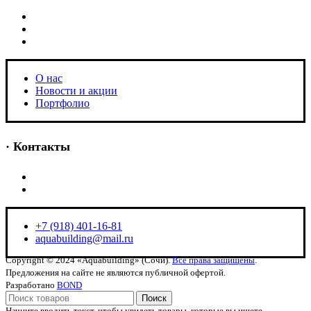
O нас
Новости и акции
Портфолио
O нас
Новости и акции
Портфолио
· Контакты
+7 (918) 401-16-81
aquabuilding@mail.ru
+7 (918) 401-16-81
aquabuilding@mail.ru
Copyright © 2024 «Aquabuilding» (Сочи).
Все права защищены
.
Предложения на сайте не являются публичной офертой.
Разработано
BOND
Поиск
Начните вводить текст, чтобы увидеть товары, которые вы ищете.