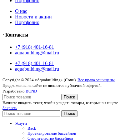
Портфолио
O нас
Новости и акции
Портфолио
· Контакты
+7 (918) 401-16-81
aquabuilding@mail.ru
+7 (918) 401-16-81
aquabuilding@mail.ru
Copyright © 2024 «Aquabuilding» (Сочи).
Все права защищены
.
Предложения на сайте не являются публичной офертой.
Разработано
BOND
Поиск
Начните вводить текст, чтобы увидеть товары, которые вы ищете.
Закрыть
Поиск
Услуги
Back
Проектирование бассейнов
Строительство бассейнов