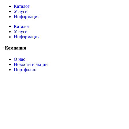
Каталог
Услуги
Информация
Каталог
Услуги
Информация
· Компания
O нас
Новости и акции
Портфолио
O нас
Новости и акции
Портфолио
· Контакты
+7 (918) 401-16-81
aquabuilding@mail.ru
+7 (918) 401-16-81