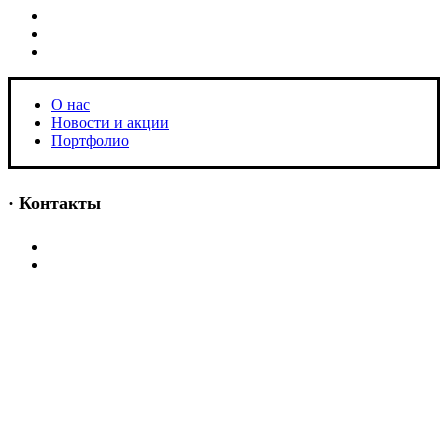
O нас
Новости и акции
Портфолио
O нас
Новости и акции
Портфолио
· Контакты
+7 (918) 401-16-81
aquabuilding@mail.ru
+7 (918) 401-16-81
aquabuilding@mail.ru
Copyright © 2024 «Aquabuilding» (Сочи).
Все права защищены
.
Предложения на сайте не являются публичной офертой.
Разработано
BOND
Поиск
Начните вводить текст, чтобы увидеть товары, которые вы ищете.