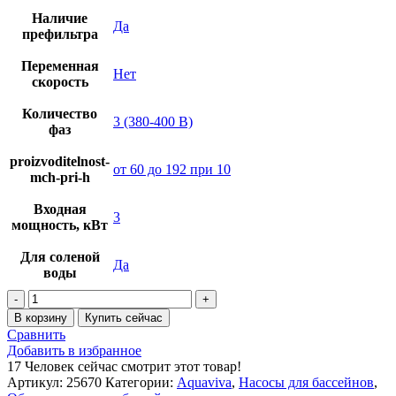
Наличие
Да
префильтра
Переменная
Нет
скорость
Количество
3 (380-400 В)
фаз
proizvoditelnost-
от 60 до 192 при 10
mch-pri-h
Входная
3
мощность, кВт
Для соленой
Да
воды
Количество
товара
В корзину
Купить сейчас
Насос
Сравнить
Aquaviva
Добавить в избранное
LX
17
Человек сейчас смотрит этот товар!
SEQ400
Артикул:
25670
Категории:
Aquaviva
,
Насосы для бассейнов
,
(380