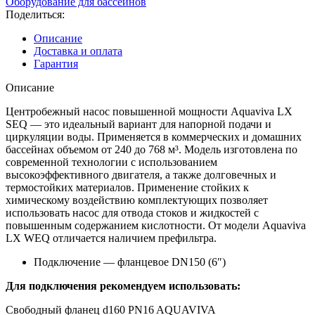
Оборудование для бассейнов
В,
Поделиться:
60
м3/
Описание
ч,
Доставка и оплата
4HP),
Гарантия
пластиковая
подставка
Описание
Центробежный насос повышенной мощности Aquaviva LX
SEQ — это идеальный вариант для напорной подачи и
циркуляции воды. Применяется в коммерческих и домашних
бассейнах объемом от 240 до 768 м³. Модель изготовлена по
современной технологии с использованием
высокоэффективного двигателя, а также долговечных и
термостойких материалов. Применение стойких к
химическому воздействию комплектующих позволяет
использовать насос для отвода стоков и жидкостей с
повышенным содержанием кислотности. От модели Aquaviva
LX WEQ отличается наличием префильтра.
Подключение — фланцевое DN150 (6″)
Для подключения рекомендуем использовать:
Свободный фланец d160 PN16 AQUAVIVA