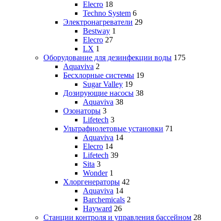
Elecro
18
Techno System
6
Электронагреватели
29
Bestway
1
Elecro
27
LX
1
Оборудование для дезинфекции воды
175
Aquaviva
2
Бесхлорные системы
19
Sugar Valley
19
Дозирующие насосы
38
Aquaviva
38
Озонаторы
3
Lifetech
3
Ультрафиолетовые установки
71
Aquaviva
14
Elecro
14
Lifetech
39
Sita
3
Wonder
1
Хлоргенераторы
42
Aquaviva
14
Barchemicals
2
Hayward
26
Станции контроля и управления бассейном
28