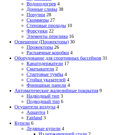
Водоподогрев
4
Донные сливы
38
Поручни
28
Скиммеры
27
Стеновые проходы
10
Форсунки
22
Элементы перелива
16
Освещение (Прожекторы)
30
Прожекторы
26
Распаячные коробки
4
Оборудование для спортивных бассейнов
31
Канатодержатели
17
Сматыватели
2
Стартовые тумбы
4
Стойки указателей
4
Финишные панели
4
Автоматические жалюзийные покрытия
9
Надводный тип
3
Подводный тип
6
Осушители воздуха
4
Aquaviva
1
Fairland
3
Купели
6
Ледяные купели
4
Из нержавеющей стали
2