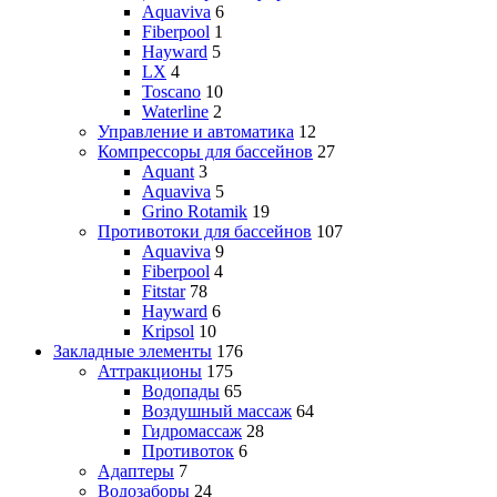
Aquaviva
6
Fiberpool
1
Hayward
5
LX
4
Toscano
10
Waterline
2
Управление и автоматика
12
Компрессоры для бассейнов
27
Aquant
3
Aquaviva
5
Grino Rotamik
19
Противотоки для бассейнов
107
Aquaviva
9
Fiberpool
4
Fitstar
78
Hayward
6
Kripsol
10
Закладные элементы
176
Аттракционы
175
Водопады
65
Воздушный массаж
64
Гидромассаж
28
Противоток
6
Адаптеры
7
Водозаборы
24