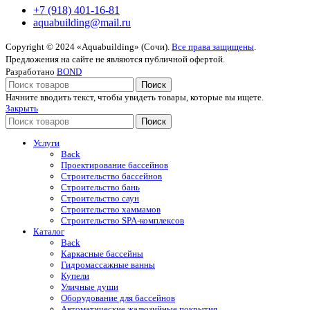
+7 (918) 401-16-81
aquabuilding@mail.ru
Copyright © 2024 «Aquabuilding» (Сочи).
Все права защищены
.
Предложения на сайте не являются публичной офертой.
Разработано
BOND
Поиск
Начните вводить текст, чтобы увидеть товары, которые вы ищете.
Закрыть
Поиск
Услуги
Back
Проектирование бассейнов
Строительство бассейнов
Строительство бань
Строительство саун
Строительство хаммамов
Строительство SPA-комплексов
Каталог
Back
Каркасные бассейны
Гидромассажные ванны
Купели
Уличные души
Оборудование для бассейнов
Автоматические жалюзийные покрытия