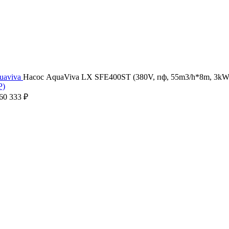
uaviva
Насос AquaViva LX SFE400ST (380V, пф, 55m3/h*8m, 3kW
60 333
₽