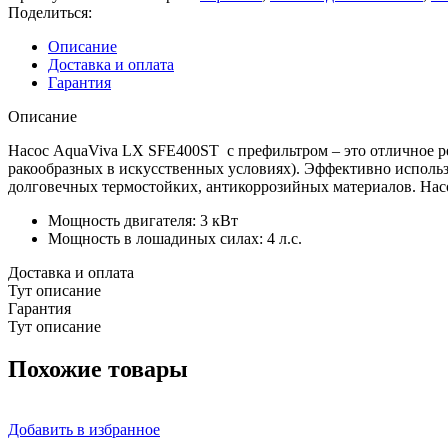
(380V,
Поделиться:
пф,
55m3/h*8m,
Описание
3kW,
Доставка и оплата
4HP)
Гарантия
Описание
Насос AquaViva LX SFE400ST с префильтром – это отличное р
ракообразных в искусственных условиях). Эффективно использ
долговечных термостойких, антикоррозийных материалов. Насо
Мощность двигателя: 3 кВт
Мощность в лошадиных силах: 4 л.с.
Доставка и оплата
Тут описание
Гарантия
Тут описание
Похожие товары
Добавить в избранное