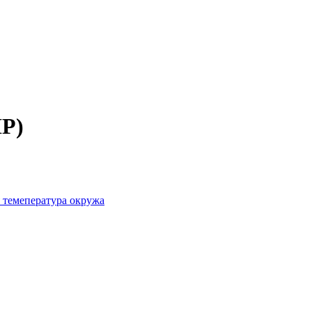
HP)
 темепература окружа