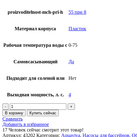
proizvoditelnost-mch-pri-h
55 при 8
Материал корпуса
Пластик
Рабочая температура воды с
0-75
Самовсасывающий
Да
Подходит для соленой или
Нет
Выходная мощность, л. с.
4
Количество
товара
В корзину
Купить сейчас
Насос
Сравнить
AquaViva
Добавить в избранное
LX
17
Человек сейчас смотрит этот товар!
SFE400ST
Артикул:
43202
Категории:
Aquaviva
,
Насосы для бассейнов
,
Об