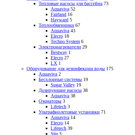
Тепловые насосы для бассейна
73
Aquaviva
52
Fairland
16
Hayward
5
Теплообменники
67
Aquaviva
43
Elecro
18
Techno System
6
Электронагреватели
29
Bestway
1
Elecro
27
LX
1
Оборудование для дезинфекции воды
175
Aquaviva
2
Бесхлорные системы
19
Sugar Valley
19
Дозирующие насосы
38
Aquaviva
38
Озонаторы
3
Lifetech
3
Ультрафиолетовые установки
71
Aquaviva
14
Elecro
14
Lifetech
39
Sita
3