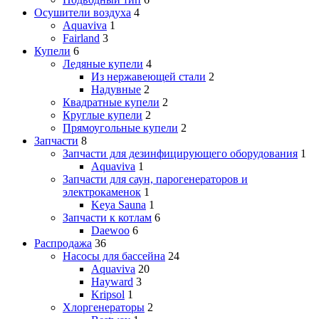
Осушители воздуха
4
Aquaviva
1
Fairland
3
Купели
6
Ледяные купели
4
Из нержавеющей стали
2
Надувные
2
Квадратные купели
2
Круглые купели
2
Прямоугольные купели
2
Запчасти
8
Запчасти для дезинфицирующего оборудования
1
Aquaviva
1
Запчасти для саун, парогенераторов и
электрокаменок
1
Keya Sauna
1
Запчасти к котлам
6
Daewoo
6
Распродажа
36
Насосы для бассейна
24
Aquaviva
20
Hayward
3
Kripsol
1
Хлоргенераторы
2