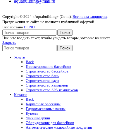
aquabuilding@mail.ru
Copyright © 2024 «Aquabuilding» (Сочи).
Все права защищены
.
Предложения на сайте не являются публичной офертой.
Разработано
BOND
Поиск
Начните вводить текст, чтобы увидеть товары, которые вы ищете.
Закрыть
Поиск
Услуги
Back
Проектирование бассейнов
Строительство бассейнов
Строительство бань
Строительство саун
Строительство хаммамов
Строительство SPA-комплексов
Каталог
Back
Каркасные бассейны
Гидромассажные ванны
Купели
Уличные души
Оборудование для бассейнов
Автоматические жалюзийные покрытия