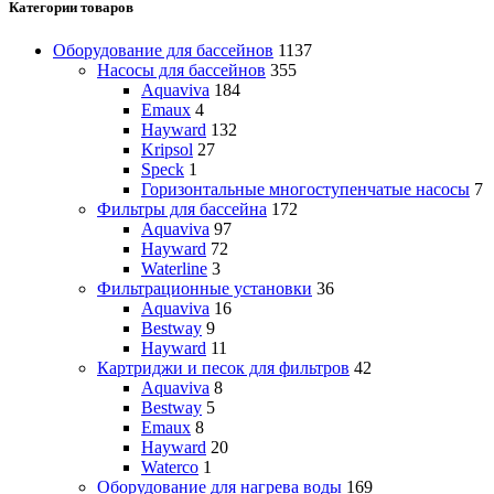
Категории товаров
Оборудование для бассейнов
1137
Насосы для бассейнов
355
Aquaviva
184
Emaux
4
Hayward
132
Kripsol
27
Speck
1
Горизонтальные многоступенчатые насосы
7
Фильтры для бассейна
172
Aquaviva
97
Hayward
72
Waterline
3
Фильтрационные установки
36
Aquaviva
16
Bestway
9
Hayward
11
Картриджи и песок для фильтров
42
Aquaviva
8
Bestway
5
Emaux
8
Hayward
20
Waterco
1
Оборудование для нагрева воды
169