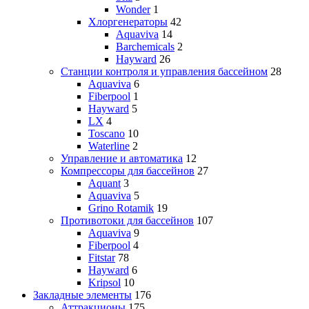
Wonder
1
Хлоргенераторы
42
Aquaviva
14
Barchemicals
2
Hayward
26
Станции контроля и управления бассейном
28
Aquaviva
6
Fiberpool
1
Hayward
5
LX
4
Toscano
10
Waterline
2
Управление и автоматика
12
Компрессоры для бассейнов
27
Aquant
3
Aquaviva
5
Grino Rotamik
19
Противотоки для бассейнов
107
Aquaviva
9
Fiberpool
4
Fitstar
78
Hayward
6
Kripsol
10
Закладные элементы
176
Аттракционы
175