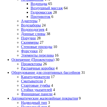
Водопады
65
Воздушный массаж
64
Гидромассаж
28
Противоток
6
Адаптеры
7
Водозаборы
24
Водоподогрев
4
Донные сливы
38
Поручни
28
Скиммеры
27
Стеновые проходы
10
Форсунки
22
Элементы перелива
16
Освещение (Прожекторы)
30
Прожекторы
26
Распаячные коробки
4
Оборудование для спортивных бассейнов
31
Канатодержатели
17
Сматыватели
2
Стартовые тумбы
4
Стойки указателей
4
Финишные панели
4
Автоматические жалюзийные покрытия
9
Надводный тип
3
Подводный тип
6