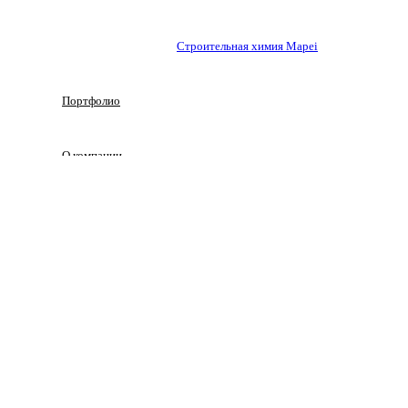
Строительная химия Mapei
Портфолио
O компании
Новости и акции
Контакты
Корзина
Закрыть
Магазин
0
Избранное
0
Корзина
Меню