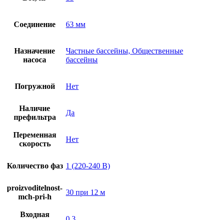
Соединение
63 мм
Назначение
Частные бассейны, Общественные
насоса
бассейны
Погружной
Нет
Наличие
Да
префильтра
Переменная
Нет
скорость
Количество фаз
1 (220-240 В)
proizvoditelnost-
30 при 12 м
mch-pri-h
Входная
0.3