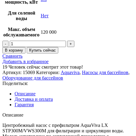
мощность, кВт
Для соленой
Нет
воды
Макс. объем
120 000
обслуживаемого
Количество
товара
В корзину
Купить сейчас
Насос
Сравнить
Aquaviva
Добавить в избранное
LX
19
Человек сейчас смотрит этот товар!
STP300M
Артикул:
15069
Категории:
Aquaviva
,
Насосы для бассейнов
,
(220В,
Оборудование для бассейнов
30
Поделиться:
м3/
ч,
Описание
3HP)
Доставка и оплата
Гарантия
Описание
Центробежный насос с префильтром AquaViva LX
STP300M/VWS300M для фильтрации и циркуляции воды.