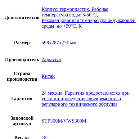
Корпус: термопластик, Рабочая
температура воды: 5-50°C,
Дополнительно
Рекомендованная температура окружаюшей
среды: до +50°C, К
Размер
598х287х271 мм
Производитель
Aquaviva
Страна
Китай
производства
24 месяца. Гарантия предоставляется при
Гарантия
условии проведения своевременного
регулярного технического обслужи
Заводской
STP300M/VWS300M
артикул
Вес, кг
18