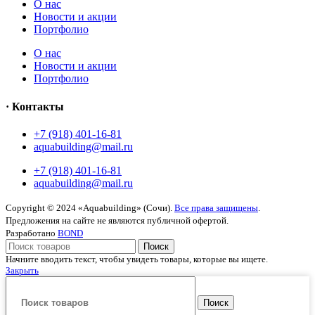
O нас
Новости и акции
Портфолио
O нас
Новости и акции
Портфолио
· Контакты
+7 (918) 401-16-81
aquabuilding@mail.ru
+7 (918) 401-16-81
aquabuilding@mail.ru
Copyright © 2024 «Aquabuilding» (Сочи).
Все права защищены
.
Предложения на сайте не являются публичной офертой.
Разработано
BOND
Поиск
Начните вводить текст, чтобы увидеть товары, которые вы ищете.
Закрыть
Поиск