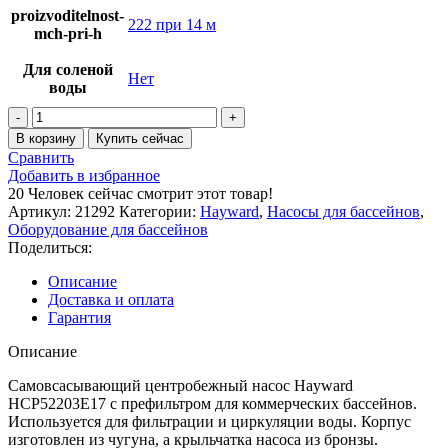
proizvoditelnost-
222 при 14 м
mch-pri-h
Для соленой
Нет
воды
Количество
товара
В корзину
Купить сейчас
Насос
Сравнить
Hayward
Добавить в избранное
HCP52203E7
20
Человек сейчас смотрит этот товар!
(380В,
Артикул:
21292
Категории:
Hayward
,
Насосы для бассейнов
,
222
Оборудование для бассейнов
м3/
Поделиться:
ч,
20HP)
Описание
Доставка и оплата
Гарантия
Описание
Самовсасывающий центробежный насос Hayward
HCP52203E17 c префильтром для коммерческих бассейнов.
Используется для фильтрации и циркуляции воды. Корпус
изготовлен из чугуна, а крыльчатка насоса из бронзы.