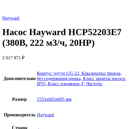
Hayward
Насос Hayward HCP52203E7
(380В, 222 м3/ч, 20HP)
2 017 871
₽
Корпус: чугун GG-22, Крыльчатка: бронза,
Дополнительно
без содержания цинка, Класс защиты насоса:
IP55, Класс изоляции: F, Частота:
Размер
1533х665х605 мм
Производитель
Hayward
Страна