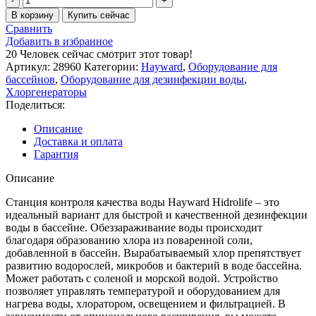
товара
В корзину
Купить сейчас
Станция
Сравнить
контроля
Добавить в избранное
качества
20
Человек сейчас смотрит этот товар!
воды
Артикул:
28960
Категории:
Hayward
,
Оборудование для
Hayward
бассейнов
,
Оборудование для дезинфекции воды
,
Hidrolife
Хлоргенераторы
(110
Поделиться:
м3,
22
Описание
г/
Доставка и оплата
ч)
Гарантия
Описание
Станция контроля качества воды Hayward Hidrolife – это
идеальный вариант для быстрой и качественной дезинфекции
воды в бассейне. Обеззараживание воды происходит
благодаря образованию хлора из поваренной соли,
добавленной в бассейн. Вырабатываемый хлор препятствует
развитию водорослей, микробов и бактерий в воде бассейна.
Может работать с соленой и морской водой. Устройство
позволяет управлять температурой и оборудованием для
нагрева воды, хлоратором, освещением и фильтрацией. В