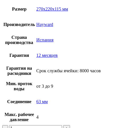
Размер
270x220x115 мм
Производитель
Hayward
Страна
Испания
производства
Гарантия
12 месяцев
Гарантия на
Срок службы ячейки: 8000 часов
расходники
Мин. проток
от 3 до 9
воды
Соединение
63 мм
Макс. рабочее
4
давление
Количество