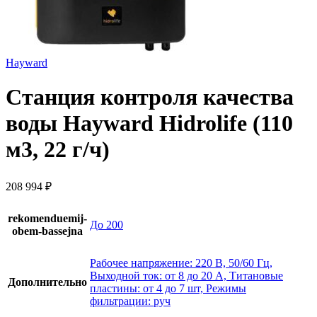
Hayward
Станция контроля качества
воды Hayward Hidrolife (110
м3, 22 г/ч)
208 994
₽
rekomenduemij-
До 200
obem-bassejna
Рабочее напряжение: 220 В, 50/60 Гц,
Выходной ток: от 8 до 20 А, Титановые
Дополнительно
пластины: от 4 до 7 шт, Режимы
фильтрации: руч