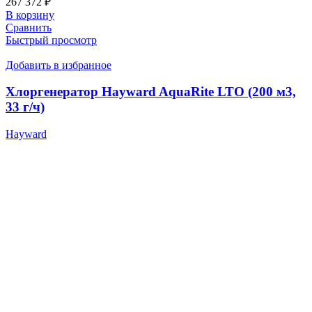
267 372
₽
В корзину
Сравнить
Быстрый просмотр
Добавить в избранное
Хлоргенератор Hayward AquaRite LTO (200 м3,
33 г/ч)
Hayward
206 404
₽
В корзину
Сравнить
Быстрый просмотр
· Клиентам
Каталог
Услуги
Информация