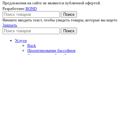
Предложения на сайте не являются публичной офертой.
Разработано
BOND
Поиск
Начните вводить текст, чтобы увидеть товары, которые вы ищете.
Закрыть
Поиск
Услуги
Back
Проектирование бассейнов
Строительство бассейнов
Строительство бань
Строительство саун
Строительство хаммамов
Строительство SPA-комплексов
Каталог
Back
Каркасные бассейны
Гидромассажные ванны
Купели
Уличные души
Оборудование для бассейнов
Автоматические жалюзийные покрытия
Отделочные материалы
Строительная химия Mapei
Портфолио
O компании