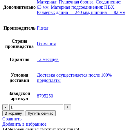
Материал: Пушечная бронза, Соединение:
Дополнительно
63 мм, Материал подсоединения: ПВХ,
Размеры: длина — 240 мм, ширина — 82 мм
Производитель
Fitstar
Страна
Германия
производства
Гарантия
12 месяцев
Условия
Доставка осуществляется после 100%
доставки
предоплаты
Заводской
8795250
артикул
Количество
товара
В корзину
Купить сейчас
Закладной
Сравнить
короб
Добавить в избранное
Fitstar
19
Человек сейчас смотрит этот товар!