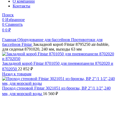
O компании
Контакты
Поиск
0
Избранное
0
Сравнить
0
0
₽
Главная
Оборудование для бассейнов
Противотоки для
бассейнов
Fitstar
Закладной короб Fitstar 8795250 air-bubble,
для сиденья 8791020, 240 мм, выходы 63 мм
Закладной короб Fitstar 8701050 для пневмопанели 8702020 и
8702050
22 852
₽
Назад к товарам
Проход стеновой Fitstar 3021051 из бронзы, ВР 2"/1 1/2",240
мм, для морской воды
16 560
₽