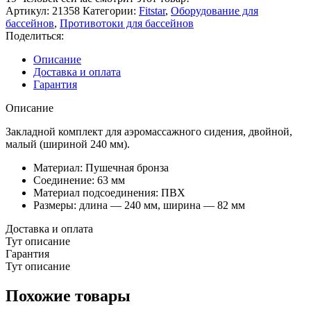
8795250
Артикул:
21358
Категории:
Fitstar
,
Оборудование для
air-
бассейнов
,
Противотоки для бассейнов
bubble,
Поделиться:
для
сиденья
Описание
8791020,
Доставка и оплата
240
Гарантия
мм,
выходы
Описание
63
мм
Закладной комплект для аэромассажного сидения, двойной,
малый (шириной 240 мм).
Материал: Пушечная бронза
Соединение: 63 мм
Материал подсоединения: ПВХ
Размеры: длина — 240 мм, ширина — 82 мм
Доставка и оплата
Тут описание
Гарантия
Тут описание
Похожие товары