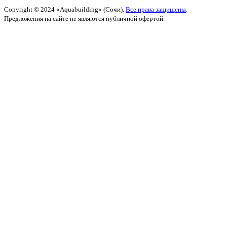
Copyright © 2024 «Aquabuilding» (Сочи).
Все права защищены
.
Предложения на сайте не являются публичной офертой.
Разработано
BOND
Поиск
Начните вводить текст, чтобы увидеть товары, которые вы ищете.
Закрыть
Поиск
Услуги
Back
Проектирование бассейнов
Строительство бассейнов
Строительство бань
Строительство саун
Строительство хаммамов
Строительство SPA-комплексов
Каталог
Back
Каркасные бассейны
Гидромассажные ванны
Купели
Уличные души
Оборудование для бассейнов
Автоматические жалюзийные покрытия
Отделочные материалы
Строительная химия Mapei
Портфолио