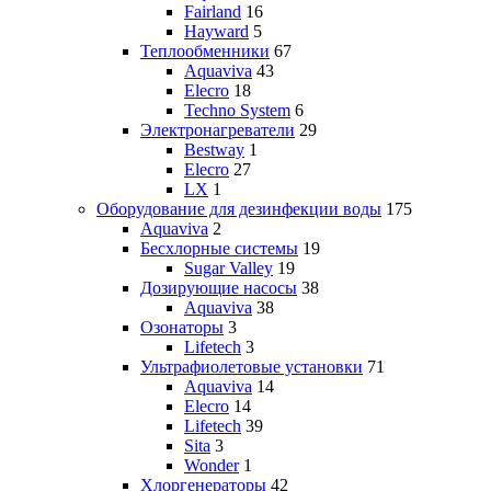
Fairland
16
Hayward
5
Теплообменники
67
Aquaviva
43
Elecro
18
Techno System
6
Электронагреватели
29
Bestway
1
Elecro
27
LX
1
Оборудование для дезинфекции воды
175
Aquaviva
2
Бесхлорные системы
19
Sugar Valley
19
Дозирующие насосы
38
Aquaviva
38
Озонаторы
3
Lifetech
3
Ультрафиолетовые установки
71
Aquaviva
14
Elecro
14
Lifetech
39
Sita
3
Wonder
1
Хлоргенераторы
42