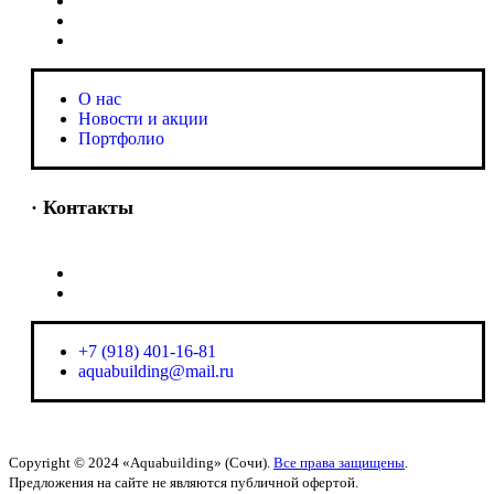
O нас
Новости и акции
Портфолио
O нас
Новости и акции
Портфолио
· Контакты
+7 (918) 401-16-81
aquabuilding@mail.ru
+7 (918) 401-16-81
aquabuilding@mail.ru
Copyright © 2024 «Aquabuilding» (Сочи).
Все права защищены
.
Предложения на сайте не являются публичной офертой.