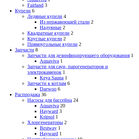
Fairland
3
Купели
6
Ледяные купели
4
Из нержавеющей стали
2
Надувные
2
Квадратные купели
2
Круглые купели
2
Прямоугольные купели
2
Запчасти
8
Запчасти для дезинфицирующего оборудования
1
Aquaviva
1
Запчасти для саун, парогенераторов и
электрокаменок
1
Keya Sauna
1
Запчасти к котлам
6
Daewoo
6
Распродажа
36
Насосы для бассейна
24
Aquaviva
20
Hayward
3
Kripsol
1
Хлоргенераторы
2
Bestway
1
Hayward
1