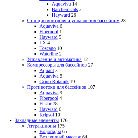
Aquaviva
14
Barchemicals
2
Hayward
26
Станции контроля и управления бассейном
28
Aquaviva
6
Fiberpool
1
Hayward
5
LX
4
Toscano
10
Waterline
2
Управление и автоматика
12
Компрессоры для бассейнов
27
Aquant
3
Aquaviva
5
Grino Rotamik
19
Противотоки для бассейнов
107
Aquaviva
9
Fiberpool
4
Fitstar
78
Hayward
6
Kripsol
10
Закладные элементы
176
Аттракционы
175
Водопады
65
Воздушный массаж
64