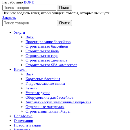
Разработано
BOND
Поиск
Начните вводить текст, чтобы увидеть товары, которые вы ищете.
Закрыть
Поиск
Услуги
Back
Проектирование бассейнов
Строительство бассейнов
Строительство бань
Строительство саун
Строительство хаммамов
Строительство SPA-комплексов
Каталог
Back
Каркасные бассейны
Гидромассажные ванны
Купели
Уличные души
Оборудование для бассейнов
Автоматические жалюзийные покрытия
Отделочные материалы
Строительная химия Mapei
Портфолио
O компании
Новости и акции
Контакты