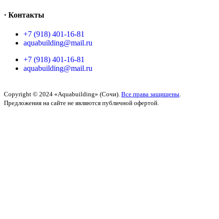
· Контакты
+7 (918) 401-16-81
aquabuilding@mail.ru
+7 (918) 401-16-81
aquabuilding@mail.ru
Copyright © 2024 «Aquabuilding» (Сочи).
Все права защищены
.
Предложения на сайте не являются публичной офертой.
Разработано
BOND
Поиск
Начните вводить текст, чтобы увидеть товары, которые вы ищете.
Закрыть
Поиск
Услуги
Back
Проектирование бассейнов
Строительство бассейнов
Строительство бань
Строительство саун
Строительство хаммамов
Строительство SPA-комплексов