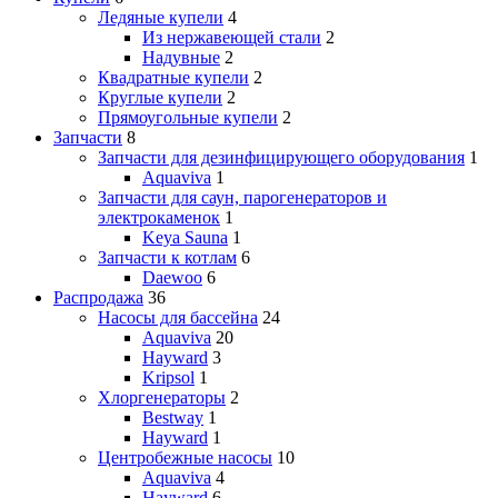
Ледяные купели
4
Из нержавеющей стали
2
Надувные
2
Квадратные купели
2
Круглые купели
2
Прямоугольные купели
2
Запчасти
8
Запчасти для дезинфицирующего оборудования
1
Aquaviva
1
Запчасти для саун, парогенераторов и
электрокаменок
1
Keya Sauna
1
Запчасти к котлам
6
Daewoo
6
Распродажа
36
Насосы для бассейна
24
Aquaviva
20
Hayward
3
Kripsol
1
Хлоргенераторы
2
Bestway
1
Hayward
1
Центробежные насосы
10
Aquaviva
4
Hayward
6