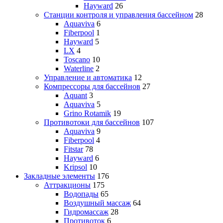
Hayward
26
Станции контроля и управления бассейном
28
Aquaviva
6
Fiberpool
1
Hayward
5
LX
4
Toscano
10
Waterline
2
Управление и автоматика
12
Компрессоры для бассейнов
27
Aquant
3
Aquaviva
5
Grino Rotamik
19
Противотоки для бассейнов
107
Aquaviva
9
Fiberpool
4
Fitstar
78
Hayward
6
Kripsol
10
Закладные элементы
176
Аттракционы
175
Водопады
65
Воздушный массаж
64
Гидромассаж
28
Противоток
6