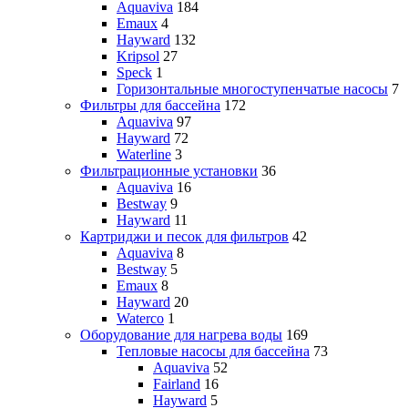
Aquaviva
184
Emaux
4
Hayward
132
Kripsol
27
Speck
1
Горизонтальные многоступенчатые насосы
7
Фильтры для бассейна
172
Aquaviva
97
Hayward
72
Waterline
3
Фильтрационные установки
36
Aquaviva
16
Bestway
9
Hayward
11
Картриджи и песок для фильтров
42
Aquaviva
8
Bestway
5
Emaux
8
Hayward
20
Waterco
1
Оборудование для нагрева воды
169
Тепловые насосы для бассейна
73
Aquaviva
52
Fairland
16
Hayward
5