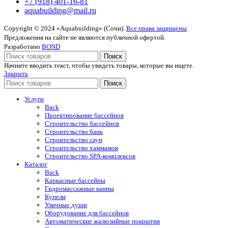
+7 (918) 401-16-81
aquabuilding@mail.ru
Copyright © 2024 «Aquabuilding» (Сочи).
Все права защищены
.
Предложения на сайте не являются публичной офертой.
Разработано
BOND
Поиск
Начните вводить текст, чтобы увидеть товары, которые вы ищете.
Закрыть
Поиск
Услуги
Back
Проектирование бассейнов
Строительство бассейнов
Строительство бань
Строительство саун
Строительство хаммамов
Строительство SPA-комплексов
Каталог
Back
Каркасные бассейны
Гидромассажные ванны
Купели
Уличные души
Оборудование для бассейнов
Автоматические жалюзийные покрытия