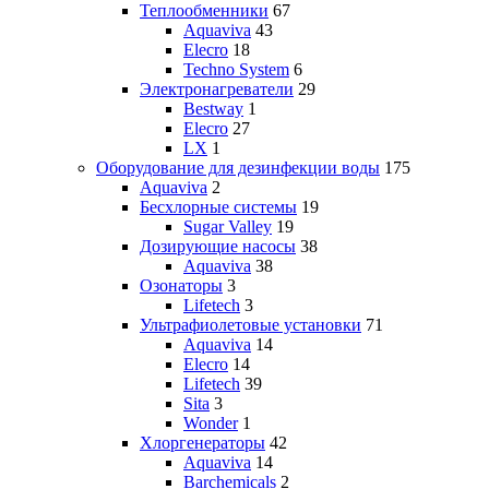
Теплообменники
67
Aquaviva
43
Elecro
18
Techno System
6
Электронагреватели
29
Bestway
1
Elecro
27
LX
1
Оборудование для дезинфекции воды
175
Aquaviva
2
Бесхлорные системы
19
Sugar Valley
19
Дозирующие насосы
38
Aquaviva
38
Озонаторы
3
Lifetech
3
Ультрафиолетовые установки
71
Aquaviva
14
Elecro
14
Lifetech
39
Sita
3
Wonder
1
Хлоргенераторы
42
Aquaviva
14
Barchemicals
2