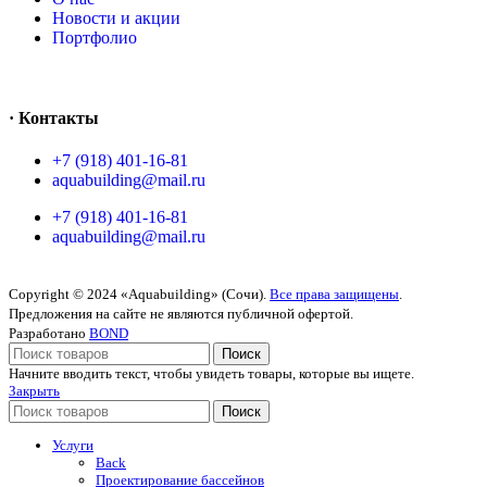
Новости и акции
Портфолио
· Контакты
+7 (918) 401-16-81
aquabuilding@mail.ru
+7 (918) 401-16-81
aquabuilding@mail.ru
Copyright © 2024 «Aquabuilding» (Сочи).
Все права защищены
.
Предложения на сайте не являются публичной офертой.
Разработано
BOND
Поиск
Начните вводить текст, чтобы увидеть товары, которые вы ищете.
Закрыть
Поиск
Услуги
Back
Проектирование бассейнов