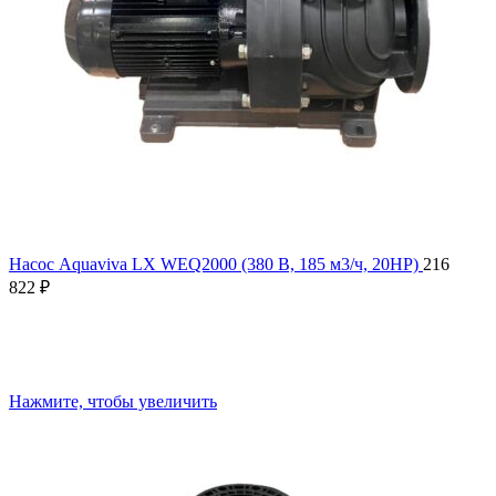
Насос Aquaviva LX WEQ2000 (380 В, 185 м3/ч, 20HP)
216
822
₽
Нажмите, чтобы увеличить