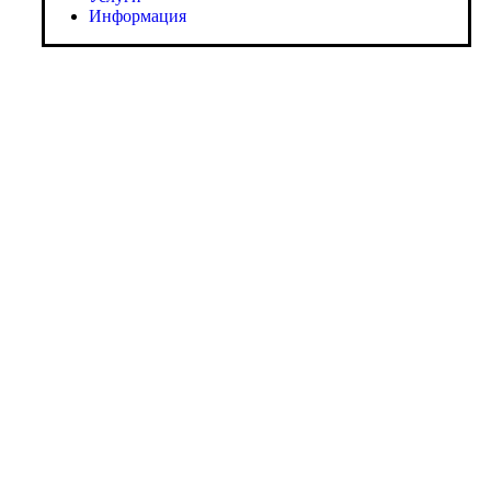
Информация
· Компания
O нас
Новости и акции
Портфолио
O нас
Новости и акции
Портфолио
· Контакты
+7 (918) 401-16-81
aquabuilding@mail.ru