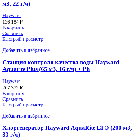
м3, 22 г/ч)
Hayward
136 184
₽
В корзину
Сравнить
Быстрый просмотр
Добавить в избранное
Станция контроля качества воды Hayward
Aquarite Plus (65 м3, 16 г/ч) + Ph
Hayward
267 372
₽
В корзину
Сравнить
Быстрый просмотр
Добавить в избранное
Хлоргенератор Hayward AquaRite LTO (200 м3,
33 г/ч)