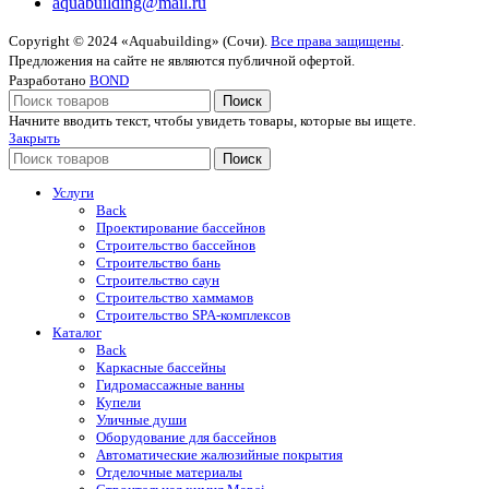
aquabuilding@mail.ru
Copyright © 2024 «Aquabuilding» (Сочи).
Все права защищены
.
Предложения на сайте не являются публичной офертой.
Разработано
BOND
Поиск
Начните вводить текст, чтобы увидеть товары, которые вы ищете.
Закрыть
Поиск
Услуги
Back
Проектирование бассейнов
Строительство бассейнов
Строительство бань
Строительство саун
Строительство хаммамов
Строительство SPA-комплексов
Каталог
Back
Каркасные бассейны
Гидромассажные ванны
Купели
Уличные души
Оборудование для бассейнов
Автоматические жалюзийные покрытия
Отделочные материалы