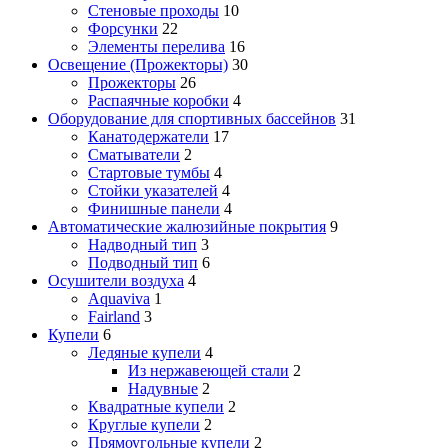
Стеновые проходы
10
Форсунки
22
Элементы перелива
16
Освещение (Прожекторы)
30
Прожекторы
26
Распаячные коробки
4
Оборудование для спортивных бассейнов
31
Канатодержатели
17
Сматыватели
2
Стартовые тумбы
4
Стойки указателей
4
Финишные панели
4
Автоматические жалюзийные покрытия
9
Надводный тип
3
Подводный тип
6
Осушители воздуха
4
Aquaviva
1
Fairland
3
Купели
6
Ледяные купели
4
Из нержавеющей стали
2
Надувные
2
Квадратные купели
2
Круглые купели
2
Прямоугольные купели
2