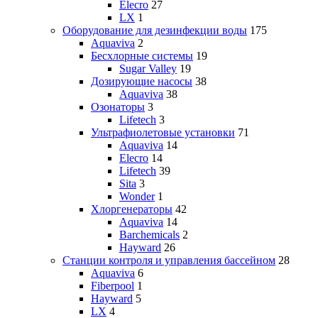
Elecro
27
LX
1
Оборудование для дезинфекции воды
175
Aquaviva
2
Бесхлорные системы
19
Sugar Valley
19
Дозирующие насосы
38
Aquaviva
38
Озонаторы
3
Lifetech
3
Ультрафиолетовые установки
71
Aquaviva
14
Elecro
14
Lifetech
39
Sita
3
Wonder
1
Хлоргенераторы
42
Aquaviva
14
Barchemicals
2
Hayward
26
Станции контроля и управления бассейном
28
Aquaviva
6
Fiberpool
1
Hayward
5
LX
4