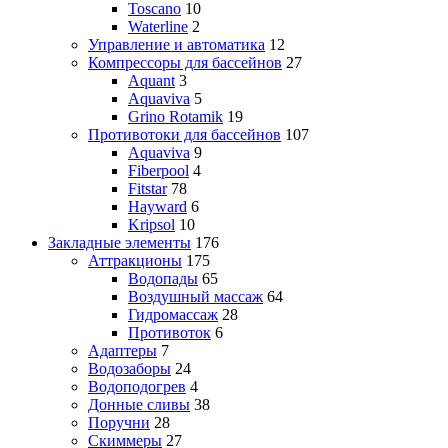
Toscano
10
Waterline
2
Управление и автоматика
12
Компрессоры для бассейнов
27
Aquant
3
Aquaviva
5
Grino Rotamik
19
Противотоки для бассейнов
107
Aquaviva
9
Fiberpool
4
Fitstar
78
Hayward
6
Kripsol
10
Закладные элементы
176
Аттракционы
175
Водопады
65
Воздушный массаж
64
Гидромассаж
28
Противоток
6
Адаптеры
7
Водозаборы
24
Водоподогрев
4
Донные сливы
38
Поручни
28
Скиммеры
27