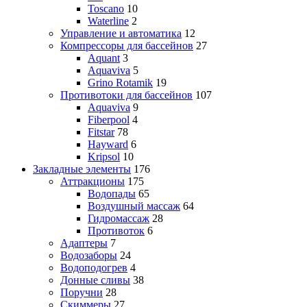
Toscano
10
Waterline
2
Управление и автоматика
12
Компрессоры для бассейнов
27
Aquant
3
Aquaviva
5
Grino Rotamik
19
Противотоки для бассейнов
107
Aquaviva
9
Fiberpool
4
Fitstar
78
Hayward
6
Kripsol
10
Закладные элементы
176
Аттракционы
175
Водопады
65
Воздушный массаж
64
Гидромассаж
28
Противоток
6
Адаптеры
7
Водозаборы
24
Водоподогрев
4
Донные сливы
38
Поручни
28
Скиммеры
27