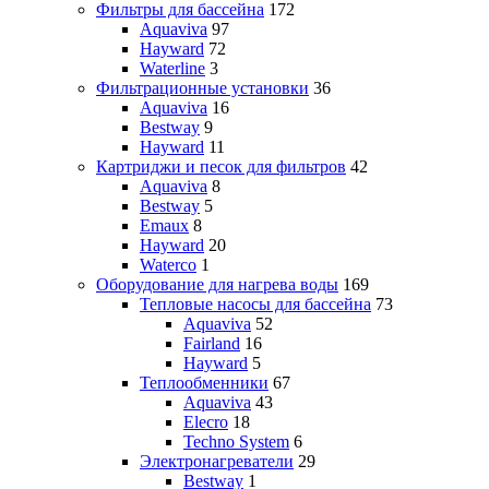
Фильтры для бассейна
172
Aquaviva
97
Hayward
72
Waterline
3
Фильтрационные установки
36
Aquaviva
16
Bestway
9
Hayward
11
Картриджи и песок для фильтров
42
Aquaviva
8
Bestway
5
Emaux
8
Hayward
20
Waterco
1
Оборудование для нагрева воды
169
Тепловые насосы для бассейна
73
Aquaviva
52
Fairland
16
Hayward
5
Теплообменники
67
Aquaviva
43
Elecro
18
Techno System
6
Электронагреватели
29
Bestway
1