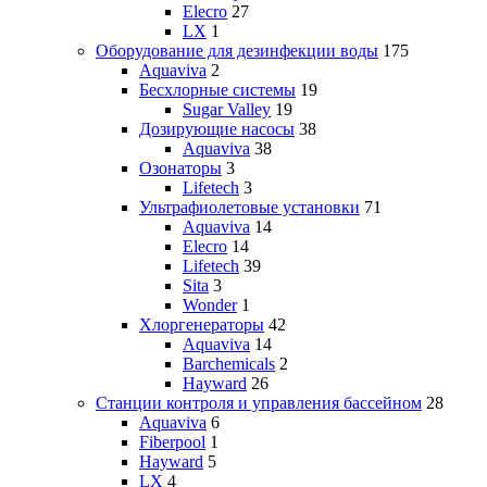
Elecro
27
LX
1
Оборудование для дезинфекции воды
175
Aquaviva
2
Бесхлорные системы
19
Sugar Valley
19
Дозирующие насосы
38
Aquaviva
38
Озонаторы
3
Lifetech
3
Ультрафиолетовые установки
71
Aquaviva
14
Elecro
14
Lifetech
39
Sita
3
Wonder
1
Хлоргенераторы
42
Aquaviva
14
Barchemicals
2
Hayward
26
Станции контроля и управления бассейном
28
Aquaviva
6
Fiberpool
1
Hayward
5
LX
4