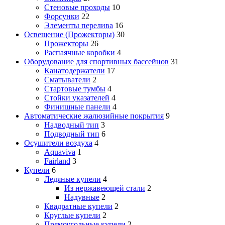
Стеновые проходы
10
Форсунки
22
Элементы перелива
16
Освещение (Прожекторы)
30
Прожекторы
26
Распаячные коробки
4
Оборудование для спортивных бассейнов
31
Канатодержатели
17
Сматыватели
2
Стартовые тумбы
4
Стойки указателей
4
Финишные панели
4
Автоматические жалюзийные покрытия
9
Надводный тип
3
Подводный тип
6
Осушители воздуха
4
Aquaviva
1
Fairland
3
Купели
6
Ледяные купели
4
Из нержавеющей стали
2
Надувные
2
Квадратные купели
2
Круглые купели
2
Прямоугольные купели
2