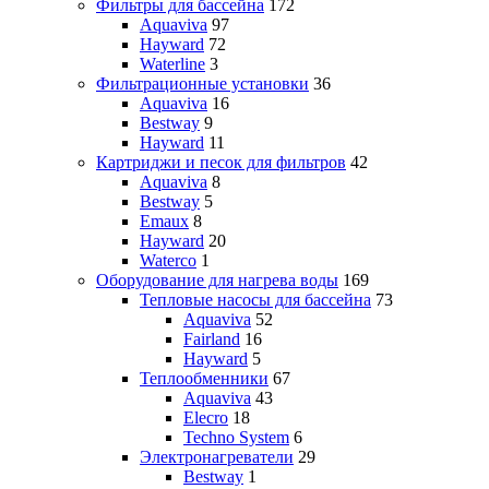
Фильтры для бассейна
172
Aquaviva
97
Hayward
72
Waterline
3
Фильтрационные установки
36
Aquaviva
16
Bestway
9
Hayward
11
Картриджи и песок для фильтров
42
Aquaviva
8
Bestway
5
Emaux
8
Hayward
20
Waterco
1
Оборудование для нагрева воды
169
Тепловые насосы для бассейна
73
Aquaviva
52
Fairland
16
Hayward
5
Теплообменники
67
Aquaviva
43
Elecro
18
Techno System
6
Электронагреватели
29
Bestway
1