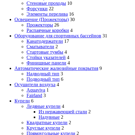
Стеновые проходы
10
Форсунки
22
Элементы перелива
16
Освещение (Прожекторы)
30
Прожекторы
26
Распаячные коробки
4
Оборудование для спортивных бассейнов
31
Канатодержатели
17
Сматыватели
2
Стартовые тумбы
4
Стойки указателей
4
Финишные панели
4
Автоматические жалюзийные покрытия
9
Надводный тип
3
Подводный тип
6
Осушители воздуха
4
Aquaviva
1
Fairland
3
Купели
6
Ледяные купели
4
Из нержавеющей стали
2
Надувные
2
Квадратные купели
2
Круглые купели
2
Прямоугольные купели
2