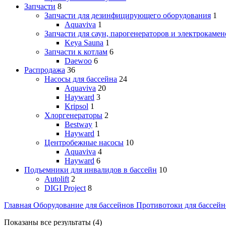
Запчасти
8
Запчасти для дезинфицирующего оборудования
1
Aquaviva
1
Запчасти для саун, парогенераторов и электрокамен
Keya Sauna
1
Запчасти к котлам
6
Daewoo
6
Распродажа
36
Насосы для бассейна
24
Aquaviva
20
Hayward
3
Kripsol
1
Хлоргенераторы
2
Bestway
1
Hayward
1
Центробежные насосы
10
Aquaviva
4
Hayward
6
Подъемники для инвалидов в бассейн
10
Autolift
2
DIGI Project
8
Главная
Оборудование для бассейнов
Противотоки для бассей
Сортировка:
Показаны все результаты (4)