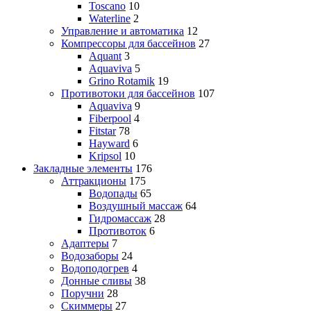
Toscano
10
Waterline
2
Управление и автоматика
12
Компрессоры для бассейнов
27
Aquant
3
Aquaviva
5
Grino Rotamik
19
Противотоки для бассейнов
107
Aquaviva
9
Fiberpool
4
Fitstar
78
Hayward
6
Kripsol
10
Закладные элементы
176
Аттракционы
175
Водопады
65
Воздушный массаж
64
Гидромассаж
28
Противоток
6
Адаптеры
7
Водозаборы
24
Водоподогрев
4
Донные сливы
38
Поручни
28
Скиммеры
27