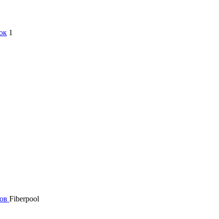
ок
1
нов
Fiberpool