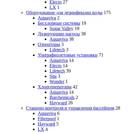
Elecro
27
LX
1
Оборудование для дезинфекции воды
175
Aquaviva
2
Бесхлорные системы
19
Sugar Valley
19
Дозирующие насосы
38
Aquaviva
38
Озонаторы
3
Lifetech
3
Ультрафиолетовые установки
71
Aquaviva
14
Elecro
14
Lifetech
39
Sita
3
Wonder
1
Хлоргенераторы
42
Aquaviva
14
Barchemicals
2
Hayward
26
Станции контроля и управления бассейном
28
Aquaviva
6
Fiberpool
1
Hayward
5
LX
4