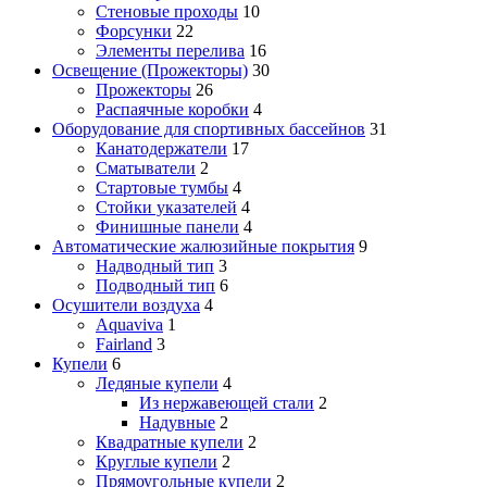
Стеновые проходы
10
Форсунки
22
Элементы перелива
16
Освещение (Прожекторы)
30
Прожекторы
26
Распаячные коробки
4
Оборудование для спортивных бассейнов
31
Канатодержатели
17
Сматыватели
2
Стартовые тумбы
4
Стойки указателей
4
Финишные панели
4
Автоматические жалюзийные покрытия
9
Надводный тип
3
Подводный тип
6
Осушители воздуха
4
Aquaviva
1
Fairland
3
Купели
6
Ледяные купели
4
Из нержавеющей стали
2
Надувные
2
Квадратные купели
2
Круглые купели
2
Прямоугольные купели
2