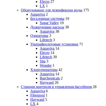
Elecro
27
LX
1
Оборудование для дезинфекции воды
175
Aquaviva
2
Бесхлорные системы
19
Sugar Valley
19
Дозирующие насосы
38
Aquaviva
38
Озонаторы
3
Lifetech
3
Ультрафиолетовые установки
71
Aquaviva
14
Elecro
14
Lifetech
39
Sita
3
Wonder
1
Хлоргенераторы
42
Aquaviva
14
Barchemicals
2
Hayward
26
Станции контроля и управления бассейном
28
Aquaviva
6
Fiberpool
1
Hayward
5
LX
4