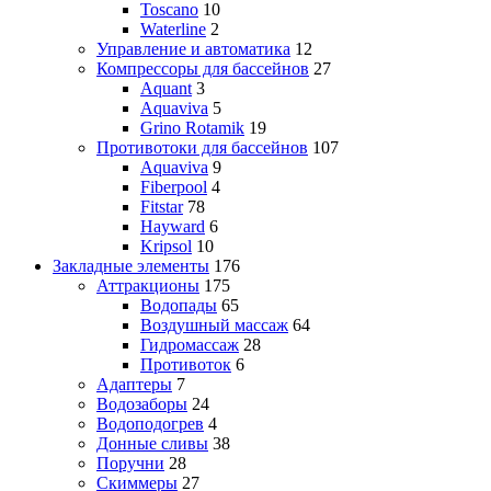
Toscano
10
Waterline
2
Управление и автоматика
12
Компрессоры для бассейнов
27
Aquant
3
Aquaviva
5
Grino Rotamik
19
Противотоки для бассейнов
107
Aquaviva
9
Fiberpool
4
Fitstar
78
Hayward
6
Kripsol
10
Закладные элементы
176
Аттракционы
175
Водопады
65
Воздушный массаж
64
Гидромассаж
28
Противоток
6
Адаптеры
7
Водозаборы
24
Водоподогрев
4
Донные сливы
38
Поручни
28
Скиммеры
27