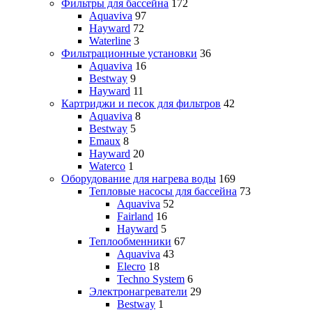
Фильтры для бассейна
172
Aquaviva
97
Hayward
72
Waterline
3
Фильтрационные установки
36
Aquaviva
16
Bestway
9
Hayward
11
Картриджи и песок для фильтров
42
Aquaviva
8
Bestway
5
Emaux
8
Hayward
20
Waterco
1
Оборудование для нагрева воды
169
Тепловые насосы для бассейна
73
Aquaviva
52
Fairland
16
Hayward
5
Теплообменники
67
Aquaviva
43
Elecro
18
Techno System
6
Электронагреватели
29
Bestway
1