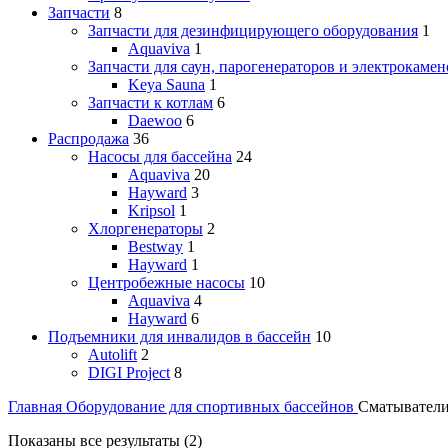
Запчасти
8
Запчасти для дезинфицирующего оборудования
1
Aquaviva
1
Запчасти для саун, парогенераторов и электрокамен
Keya Sauna
1
Запчасти к котлам
6
Daewoo
6
Распродажа
36
Насосы для бассейна
24
Aquaviva
20
Hayward
3
Kripsol
1
Хлоргенераторы
2
Bestway
1
Hayward
1
Центробежные насосы
10
Aquaviva
4
Hayward
6
Подъемники для инвалидов в бассейн
10
Autolift
2
DIGI Project
8
Главная
Оборудование для спортивных бассейнов
Сматывател
Сортировка:
Показаны все результаты (2)