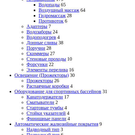
Водопады
65
Воздушный массаж
64
Гидромассаж
28
Противоток
6
Адаптеры
7
Водозаборы
24
Водоподогрев
4
Донные сливы
38
Поручни
28
Скиммеры
27
Стеновые проходы
10
Форсунки
22
Элементы перелива
16
Освещение (Прожекторы)
30
Прожекторы
26
Распаячные коробки
4
Оборудование для спортивных бассейнов
31
Канатодержатели
17
Сматыватели
2
Стартовые тумбы
4
Стойки указателей
4
Финишные панели
4
Автоматические жалюзийные покрытия
9
Надводный тип
3
Подводный тип
6