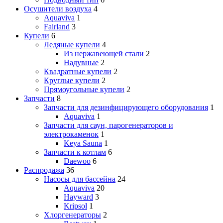
Осушители воздуха
4
Aquaviva
1
Fairland
3
Купели
6
Ледяные купели
4
Из нержавеющей стали
2
Надувные
2
Квадратные купели
2
Круглые купели
2
Прямоугольные купели
2
Запчасти
8
Запчасти для дезинфицирующего оборудования
1
Aquaviva
1
Запчасти для саун, парогенераторов и
электрокаменок
1
Keya Sauna
1
Запчасти к котлам
6
Daewoo
6
Распродажа
36
Насосы для бассейна
24
Aquaviva
20
Hayward
3
Kripsol
1
Хлоргенераторы
2