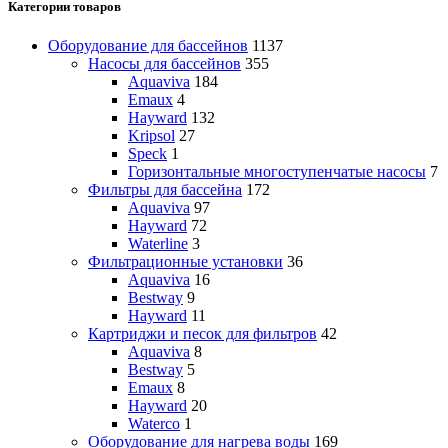
Категории товаров
Оборудование для бассейнов
1137
Насосы для бассейнов
355
Aquaviva
184
Emaux
4
Hayward
132
Kripsol
27
Speck
1
Горизонтальные многоступенчатые насосы
7
Фильтры для бассейна
172
Aquaviva
97
Hayward
72
Waterline
3
Фильтрационные установки
36
Aquaviva
16
Bestway
9
Hayward
11
Картриджи и песок для фильтров
42
Aquaviva
8
Bestway
5
Emaux
8
Hayward
20
Waterco
1
Оборудование для нагрева воды
169