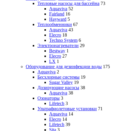
Тепловые насосы для бассейна
73
Aquaviva
52
Fairland
16
Hayward
5
Теплообменники
67
Aquaviva
43
Elecro
18
Techno System
6
Электронагреватели
29
Bestway
1
Elecro
27
LX
1
Оборудование для дезинфекции воды
175
Aquaviva
2
Бесхлорные системы
19
Sugar Valley
19
Дозирующие насосы
38
Aquaviva
38
Озонаторы
3
Lifetech
3
Ультрафиолетовые установки
71
Aquaviva
14
Elecro
14
Lifetech
39
Sita
3