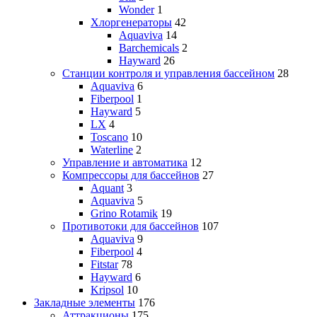
Wonder
1
Хлоргенераторы
42
Aquaviva
14
Barchemicals
2
Hayward
26
Станции контроля и управления бассейном
28
Aquaviva
6
Fiberpool
1
Hayward
5
LX
4
Toscano
10
Waterline
2
Управление и автоматика
12
Компрессоры для бассейнов
27
Aquant
3
Aquaviva
5
Grino Rotamik
19
Противотоки для бассейнов
107
Aquaviva
9
Fiberpool
4
Fitstar
78
Hayward
6
Kripsol
10
Закладные элементы
176
Аттракционы
175