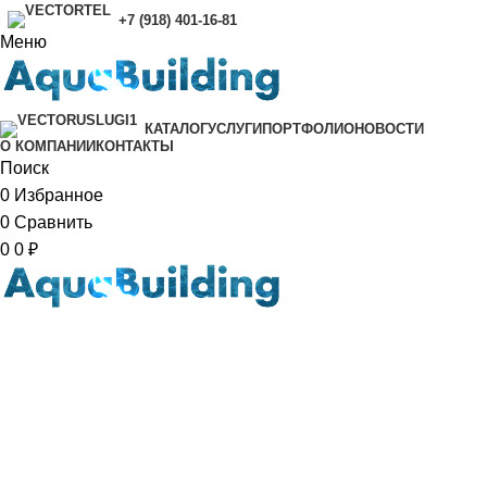
+7 (918) 401-16-81
Меню
УСЛУГИ
ПОРТФОЛИО
НОВОСТИ
КАТАЛОГ
O КОМПАНИИ
КОНТАКТЫ
Поиск
0
Избранное
0
Сравнить
0
0
₽
Корпус насоса изготовлен из
термопластика, Крыльчатка с
рифлением из стекловолокна,
Втулка из нержавеющей с