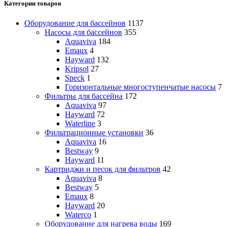
Категории товаров
Оборудование для бассейнов
1137
Насосы для бассейнов
355
Aquaviva
184
Emaux
4
Hayward
132
Kripsol
27
Speck
1
Горизонтальные многоступенчатые насосы
7
Фильтры для бассейна
172
Aquaviva
97
Hayward
72
Waterline
3
Фильтрационные установки
36
Aquaviva
16
Bestway
9
Hayward
11
Картриджи и песок для фильтров
42
Aquaviva
8
Bestway
5
Emaux
8
Hayward
20
Waterco
1
Оборудование для нагрева воды
169