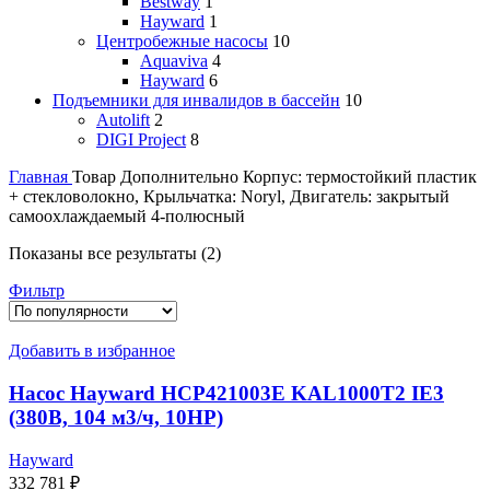
Bestway
1
Hayward
1
Центробежные насосы
10
Aquaviva
4
Hayward
6
Подъемники для инвалидов в бассейн
10
Autolift
2
DIGI Project
8
Главная
Товар Дополнительно
Корпус: термостойкий пластик
+ стекловолокно, Крыльчатка: Noryl, Двигатель: закрытый
самоохлаждаемый 4-полюсный
Показаны все результаты (2)
Фильтр
Добавить в избранное
Насос Hayward HCP421003E KAL1000T2 IE3
(380В, 104 м3/ч, 10HP)
Hayward
332 781
₽