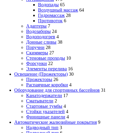
Водопады
65
Воздушный массаж
64
Гидромассаж
28
Противоток
6
Адаптеры
7
Водозаборы
24
Водоподогрев
4
Донные сливы
38
Поручни
28
Скиммеры
27
Стеновые проходы
10
Форсунки
22
Элементы перелива
16
Освещение (Прожекторы)
30
Прожекторы
26
Распаячные коробки
4
Оборудование для спортивных бассейнов
31
Канатодержатели
17
Сматыватели
2
Стартовые тумбы
4
Стойки указателей
4
Финишные панели
4
Автоматические жалюзийные покрытия
9
Надводный тип
3
Подводный тип
6