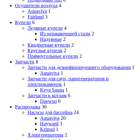
Осушители воздуха
4
Aquaviva
1
Fairland
3
Купели
6
Ледяные купели
4
Из нержавеющей стали
2
Надувные
2
Квадратные купели
2
Круглые купели
2
Прямоугольные купели
2
Запчасти
8
Запчасти для дезинфицирующего оборудования
1
Aquaviva
1
Запчасти для саун, парогенераторов и
электрокаменок
1
Keya Sauna
1
Запчасти к котлам
6
Daewoo
6
Распродажа
36
Насосы для бассейна
24
Aquaviva
20
Hayward
3
Kripsol
1
Хлоргенераторы
2