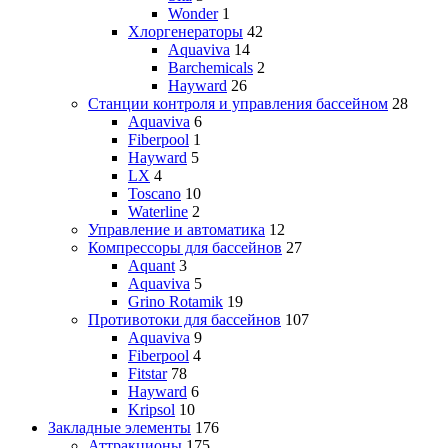
Wonder
1
Хлоргенераторы
42
Aquaviva
14
Barchemicals
2
Hayward
26
Станции контроля и управления бассейном
28
Aquaviva
6
Fiberpool
1
Hayward
5
LX
4
Toscano
10
Waterline
2
Управление и автоматика
12
Компрессоры для бассейнов
27
Aquant
3
Aquaviva
5
Grino Rotamik
19
Противотоки для бассейнов
107
Aquaviva
9
Fiberpool
4
Fitstar
78
Hayward
6
Kripsol
10
Закладные элементы
176
Аттракционы
175