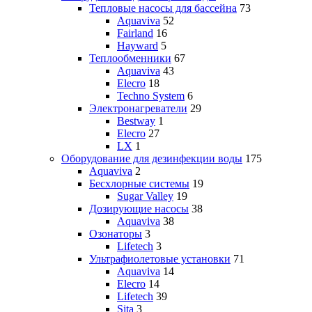
Тепловые насосы для бассейна
73
Aquaviva
52
Fairland
16
Hayward
5
Теплообменники
67
Aquaviva
43
Elecro
18
Techno System
6
Электронагреватели
29
Bestway
1
Elecro
27
LX
1
Оборудование для дезинфекции воды
175
Aquaviva
2
Бесхлорные системы
19
Sugar Valley
19
Дозирующие насосы
38
Aquaviva
38
Озонаторы
3
Lifetech
3
Ультрафиолетовые установки
71
Aquaviva
14
Elecro
14
Lifetech
39
Sita
3