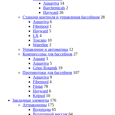
Aquaviva
14
Barchemicals
2
Hayward
26
Станции контроля и управления бассейном
28
Aquaviva
6
Fiberpool
1
Hayward
5
LX
4
Toscano
10
Waterline
2
Управление и автоматика
12
Компрессоры для бассейнов
27
Aquant
3
Aquaviva
5
Grino Rotamik
19
Противотоки для бассейнов
107
Aquaviva
9
Fiberpool
4
Fitstar
78
Hayward
6
Kripsol
10
Закладные элементы
176
Аттракционы
175
Водопады
65
Воздушный массаж
64