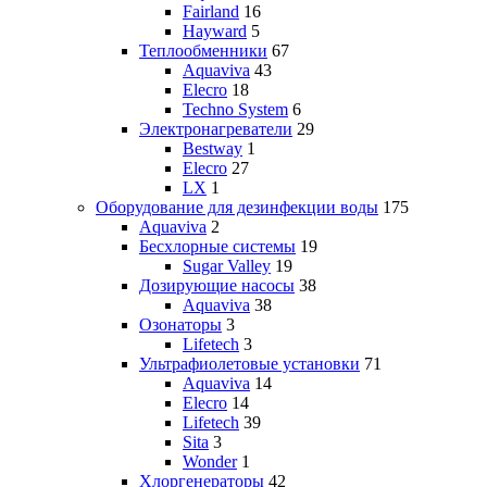
Fairland
16
Hayward
5
Теплообменники
67
Aquaviva
43
Elecro
18
Techno System
6
Электронагреватели
29
Bestway
1
Elecro
27
LX
1
Оборудование для дезинфекции воды
175
Aquaviva
2
Бесхлорные системы
19
Sugar Valley
19
Дозирующие насосы
38
Aquaviva
38
Озонаторы
3
Lifetech
3
Ультрафиолетовые установки
71
Aquaviva
14
Elecro
14
Lifetech
39
Sita
3
Wonder
1
Хлоргенераторы
42