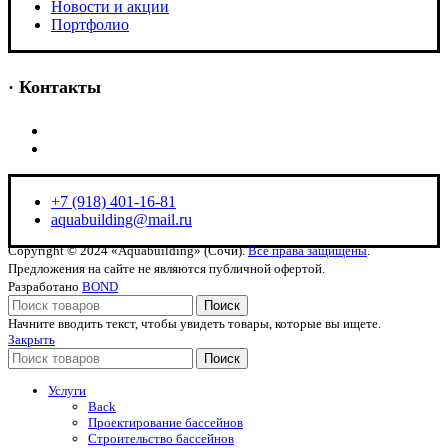
Новости и акции
Портфолио
· Контакты
+7 (918) 401-16-81
aquabuilding@mail.ru
+7 (918) 401-16-81
aquabuilding@mail.ru
Copyright © 2024 «Aquabuilding» (Сочи).
Все права защищены
.
Предложения на сайте не являются публичной офертой.
Разработано
BOND
Поиск
Начните вводить текст, чтобы увидеть товары, которые вы ищете.
Закрыть
Поиск
Услуги
Back
Проектирование бассейнов
Строительство бассейнов