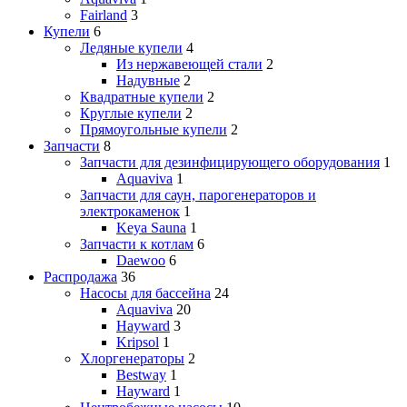
Fairland
3
Купели
6
Ледяные купели
4
Из нержавеющей стали
2
Надувные
2
Квадратные купели
2
Круглые купели
2
Прямоугольные купели
2
Запчасти
8
Запчасти для дезинфицирующего оборудования
1
Aquaviva
1
Запчасти для саун, парогенераторов и
электрокаменок
1
Keya Sauna
1
Запчасти к котлам
6
Daewoo
6
Распродажа
36
Насосы для бассейна
24
Aquaviva
20
Hayward
3
Kripsol
1
Хлоргенераторы
2
Bestway
1
Hayward
1