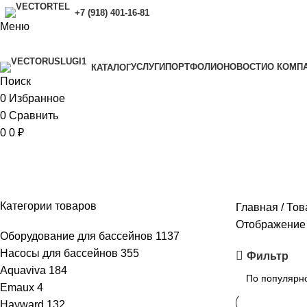
+7 (918) 401-16-81
Меню
УСЛУГИ
ПОРТФОЛИО
НОВОСТИ
O КОМП
КАТАЛОГ
Поиск
0
Избранное
0
Сравнить
0
0
₽
Материал: бронза, Монтажная глуб
Категории товаров
Главная
Тов
Отображение 
Оборудование для бассейнов
1137
Насосы для бассейнов
355
Фильтр
Aquaviva
184
Emaux
4
Hayward
132