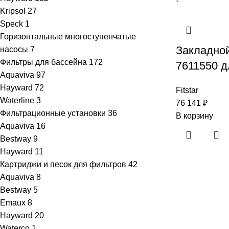
Kripsol
27
Speck
1
Горизонтальные многоступенчатые
Закладной 
насосы
7
Фильтры для бассейна
172
7611550 д
Aquaviva
97
Hayward
72
Fitstar
Waterline
3
76 141
₽
Фильтрационные установки
36
В корзину
Aquaviva
16
Bestway
9
Hayward
11
Картриджи и песок для фильтров
42
Aquaviva
8
Bestway
5
Emaux
8
Hayward
20
Waterco
1