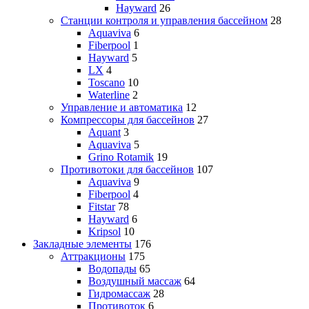
Hayward
26
Станции контроля и управления бассейном
28
Aquaviva
6
Fiberpool
1
Hayward
5
LX
4
Toscano
10
Waterline
2
Управление и автоматика
12
Компрессоры для бассейнов
27
Aquant
3
Aquaviva
5
Grino Rotamik
19
Противотоки для бассейнов
107
Aquaviva
9
Fiberpool
4
Fitstar
78
Hayward
6
Kripsol
10
Закладные элементы
176
Аттракционы
175
Водопады
65
Воздушный массаж
64
Гидромассаж
28
Противоток
6