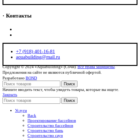
· Контакты
+7 (918) 401-16-81
aquabuilding@mail.ru
+7 (918) 401-16-81
aquabuilding@mail.ru
Copyright © 2024 «Aquabuilding» (Сочи).
Все права защищены
.
Предложения на сайте не являются публичной офертой.
Разработано
BOND
Поиск
Начните вводить текст, чтобы увидеть товары, которые вы ищете.
Закрыть
Поиск
Услуги
Back
Проектирование бассейнов
Строительство бассейнов
Строительство бань
Строительство саун