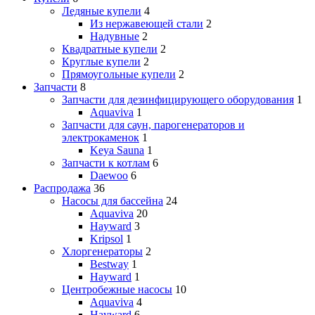
Ледяные купели
4
Из нержавеющей стали
2
Надувные
2
Квадратные купели
2
Круглые купели
2
Прямоугольные купели
2
Запчасти
8
Запчасти для дезинфицирующего оборудования
1
Aquaviva
1
Запчасти для саун, парогенераторов и
электрокаменок
1
Keya Sauna
1
Запчасти к котлам
6
Daewoo
6
Распродажа
36
Насосы для бассейна
24
Aquaviva
20
Hayward
3
Kripsol
1
Хлоргенераторы
2
Bestway
1
Hayward
1
Центробежные насосы
10
Aquaviva
4
Hayward
6