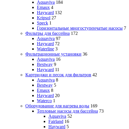
Aquaviva
184
Emaux
4
Hayward
132
Kripsol
27
Speck
1
Горизонтальные многоступенчатые насосы
7
Фильтры для бассейна
172
Aquaviva
97
Hayward
72
Waterline
3
Фильтрационные установки
36
Aquaviva
16
Bestway
9
Hayward
11
Картриджи и песок для фильтров
42
Aquaviva
8
Bestway
5
Emaux
8
Hayward
20
Waterco
1
Оборудование для нагрева воды
169
Тепловые насосы для бассейна
73
Aquaviva
52
Fairland
16
Hayward
5