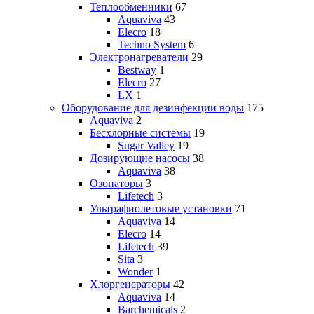
Теплообменники
67
Aquaviva
43
Elecro
18
Techno System
6
Электронагреватели
29
Bestway
1
Elecro
27
LX
1
Оборудование для дезинфекции воды
175
Aquaviva
2
Бесхлорные системы
19
Sugar Valley
19
Дозирующие насосы
38
Aquaviva
38
Озонаторы
3
Lifetech
3
Ультрафиолетовые установки
71
Aquaviva
14
Elecro
14
Lifetech
39
Sita
3
Wonder
1
Хлоргенераторы
42
Aquaviva
14
Barchemicals
2